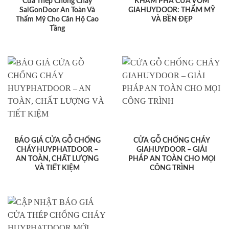
Cửa Thép Chống Cháy
KHÁM PHÁ CỬA VÒM
SaiGonDoor An Toàn Và
GIAHUYDOOR: THẨM MỸ
Thẩm Mỹ Cho Căn Hộ Cao
VÀ BỀN ĐẸP
Tầng
BÁO GIÁ CỬA GỖ CHỐNG
CỬA GỖ CHỐNG CHÁY
CHÁY HUYPHATDOOR –
GIAHUYDOOR – GIẢI
AN TOÀN, CHẤT LƯỢNG
PHÁP AN TOÀN CHO MỌI
VÀ TIẾT KIỆM
CÔNG TRÌNH