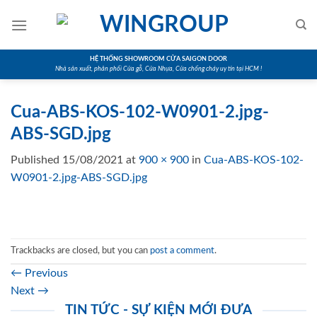
Skip
to
content
HỆ THỐNG SHOWROOM CỬA SAIGON DOOR
Nhà sản xuất, phân phối Cửa gỗ, Cửa Nhựa, Cửa chống cháy uy tín tại HCM !
Cua-ABS-KOS-102-W0901-2.jpg-
ABS-SGD.jpg
Published
15/08/2021
at
900 × 900
in
Cua-ABS-KOS-102-
W0901-2.jpg-ABS-SGD.jpg
Trackbacks are closed, but you can
post a comment
.
←
Previous
Next
→
TIN TỨC - SỰ KIỆN MỚI ĐƯA