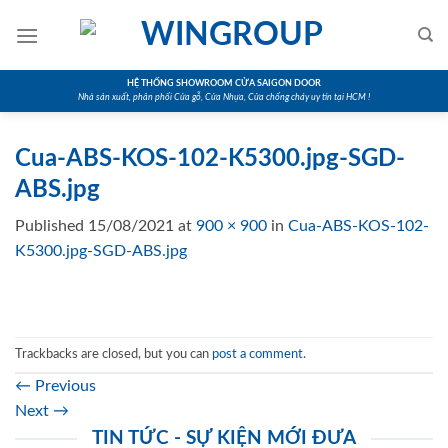
Skip
to
content
HỆ THỐNG SHOWROOM CỬA SAIGON DOOR
Nhà sản xuất, phân phối Cửa gỗ, Cửa Nhựa, Cửa chống cháy uy tín tại HCM !
Cua-ABS-KOS-102-K5300.jpg-SGD-
ABS.jpg
Published
15/08/2021
at
900 × 900
in
Cua-ABS-KOS-102-
K5300.jpg-SGD-ABS.jpg
Trackbacks are closed, but you can
post a comment
.
←
Previous
Next
→
TIN TỨC - SỰ KIỆN MỚI ĐƯA