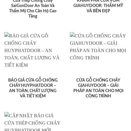
Cửa Thép Chống Cháy
KHÁM PHÁ CỬA VÒM
SaiGonDoor An Toàn Và
GIAHUYDOOR: THẨM MỸ
Thẩm Mỹ Cho Căn Hộ Cao
VÀ BỀN ĐẸP
Tầng
BÁO GIÁ CỬA GỖ CHỐNG
CỬA GỖ CHỐNG CHÁY
CHÁY HUYPHATDOOR –
GIAHUYDOOR – GIẢI
AN TOÀN, CHẤT LƯỢNG
PHÁP AN TOÀN CHO MỌI
VÀ TIẾT KIỆM
CÔNG TRÌNH