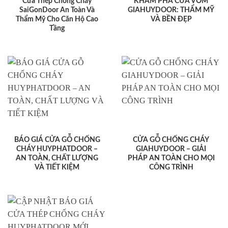
Cửa Thép Chống Cháy
KHÁM PHÁ CỬA VÒM
SaiGonDoor An Toàn Và
GIAHUYDOOR: THẨM MỸ
Thẩm Mỹ Cho Căn Hộ Cao
VÀ BỀN ĐẸP
Tầng
BÁO GIÁ CỬA GỖ CHỐNG
CỬA GỖ CHỐNG CHÁY
CHÁY HUYPHATDOOR –
GIAHUYDOOR – GIẢI
AN TOÀN, CHẤT LƯỢNG
PHÁP AN TOÀN CHO MỌI
VÀ TIẾT KIỆM
CÔNG TRÌNH