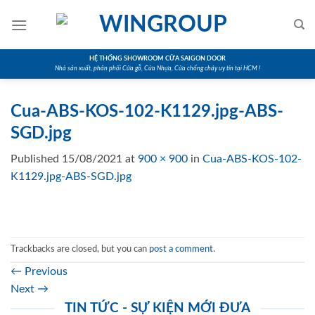
Skip
to
content
HỆ THỐNG SHOWROOM CỬA SAIGON DOOR
Nhà sản xuất, phân phối Cửa gỗ, Cửa Nhựa, Cửa chống cháy uy tín tại HCM !
Cua-ABS-KOS-102-K1129.jpg-ABS-
SGD.jpg
Published
15/08/2021
at
900 × 900
in
Cua-ABS-KOS-102-
K1129.jpg-ABS-SGD.jpg
Trackbacks are closed, but you can
post a comment
.
←
Previous
Next
→
TIN TỨC - SỰ KIỆN MỚI ĐƯA