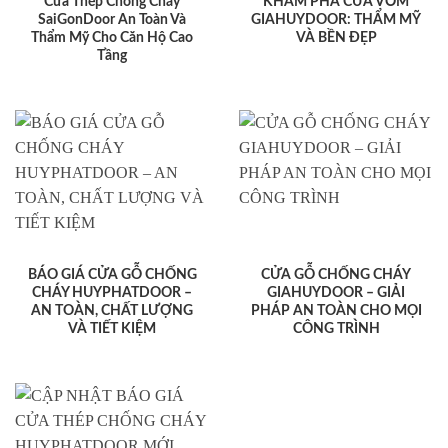
Cửa Thép Chống Cháy
KHÁM PHÁ CỬA VÒM
SaiGonDoor An Toàn Và
GIAHUYDOOR: THẨM MỸ
Thẩm Mỹ Cho Căn Hộ Cao
VÀ BỀN ĐẸP
Tầng
BÁO GIÁ CỬA GỖ CHỐNG
CỬA GỖ CHỐNG CHÁY
CHÁY HUYPHATDOOR –
GIAHUYDOOR – GIẢI
AN TOÀN, CHẤT LƯỢNG
PHÁP AN TOÀN CHO MỌI
VÀ TIẾT KIỆM
CÔNG TRÌNH