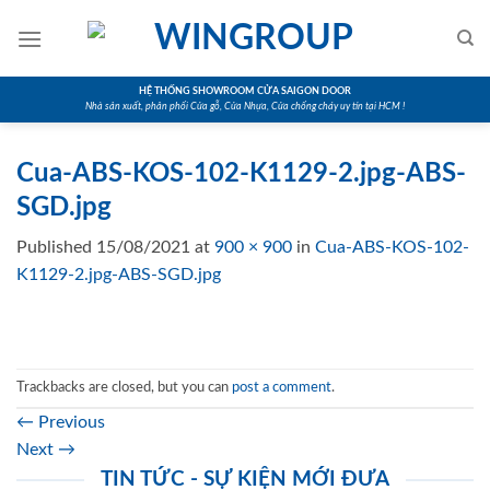
Skip
to
content
HỆ THỐNG SHOWROOM CỬA SAIGON DOOR
Nhà sản xuất, phân phối Cửa gỗ, Cửa Nhựa, Cửa chống cháy uy tín tại HCM !
Cua-ABS-KOS-102-K1129-2.jpg-ABS-
SGD.jpg
Published
15/08/2021
at
900 × 900
in
Cua-ABS-KOS-102-
K1129-2.jpg-ABS-SGD.jpg
Trackbacks are closed, but you can
post a comment
.
←
Previous
Next
→
TIN TỨC - SỰ KIỆN MỚI ĐƯA