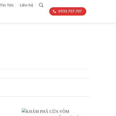
Tin Tức
Liên hệ
0933.707.707