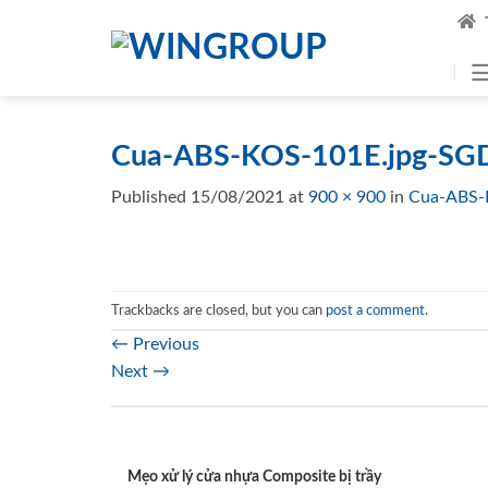
Skip
to
content
Cua-ABS-KOS-101E.jpg-SGD
Published
15/08/2021
at
900 × 900
in
Cua-ABS-
Trackbacks are closed, but you can
post a comment
.
←
Previous
Next
→
Mẹo xử lý cửa nhựa Composite bị trầy