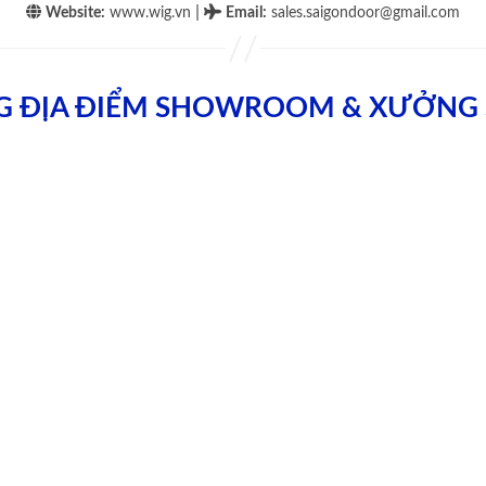
|
Website:
www.wig.vn
Email
:
sales.saigondoor@gmail.com
G ĐỊA ĐIỂM SHOWROOM & XƯỞNG 