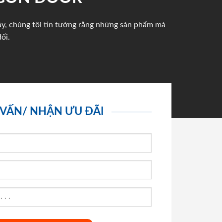
háy, chúng tôi tin tưởng rằng những sản phẩm mà
ối.
 VẤN/ NHẬN ƯU ĐÃI