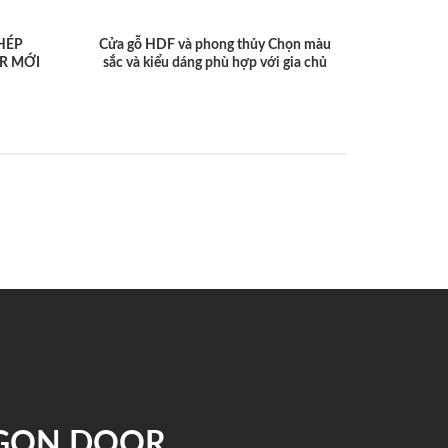
HÉP
Cửa gỗ HDF và phong thủy Chọn màu
R MỚI
sắc và kiểu dáng phù hợp với gia chủ
IGON DOOR