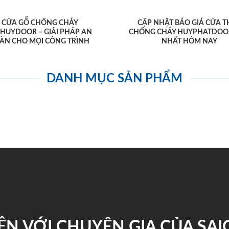
CỬA GỖ CHỐNG CHÁY
CẬP NHẬT BÁO GIÁ CỬA T
AHUYDOOR – GIẢI PHÁP AN
CHỐNG CHÁY HUYPHATDOO
ÀN CHO MỌI CÔNG TRÌNH
NHẤT HÔM NAY
DANH MỤC SẢN PHẨM
ỆN VỚI CHUYÊN GIA CỦA SA