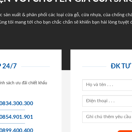
c sản xuất & phân phối các loại cửa gỗ, cửa nhựa, của chống c
úng tôi mang tới cho bạn chắc chắn sẽ khiến bạn hài lòng tuyệt đ
 24/7
ĐK TƯ
ính sách ưu đãi chiết khấu
0834.300.300
0854.901.901
0899.400.400