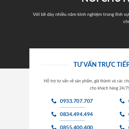
Với bề dày nhiều năm kinh nghiệm trong lĩnh vự
ch
TƯ VẤN TRỰC TIẾP
Hỗ trợ tư vấn về sản phẩm, giá thành và các ch
cho khách hàng 24/7!
0933.707.707
0834.494.494
0855.400.400