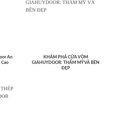
oor An
KHÁM PHÁ CỬA VÒM
 Cao
GIAHUYDOOR: THẨM MỸ VÀ BỀN
ĐẸP