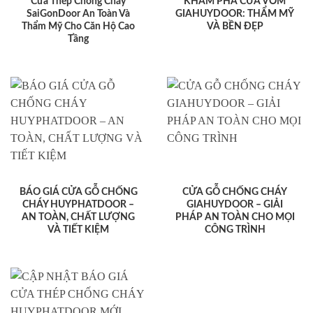
Cửa Thép Chống Cháy
KHÁM PHÁ CỬA VÒM
SaiGonDoor An Toàn Và
GIAHUYDOOR: THẨM MỸ
Thẩm Mỹ Cho Căn Hộ Cao
VÀ BỀN ĐẸP
Tầng
BÁO GIÁ CỬA GỖ CHỐNG
CỬA GỖ CHỐNG CHÁY
CHÁY HUYPHATDOOR –
GIAHUYDOOR – GIẢI
AN TOÀN, CHẤT LƯỢNG
PHÁP AN TOÀN CHO MỌI
VÀ TIẾT KIỆM
CÔNG TRÌNH