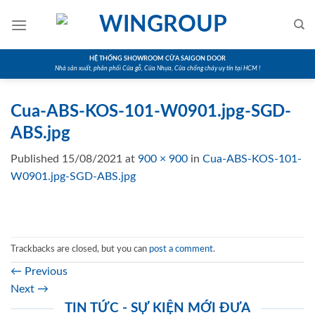
Skip
to
content
HỆ THỐNG SHOWROOM CỬA SAIGON DOOR
Nhà sản xuất, phân phối Cửa gỗ, Cửa Nhựa, Cửa chống cháy uy tín tại HCM !
Cua-ABS-KOS-101-W0901.jpg-SGD-
ABS.jpg
Published
15/08/2021
at
900 × 900
in
Cua-ABS-KOS-101-
W0901.jpg-SGD-ABS.jpg
Trackbacks are closed, but you can
post a comment
.
←
Previous
Next
→
TIN TỨC - SỰ KIỆN MỚI ĐƯA