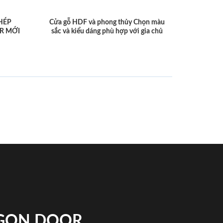
HÉP
Cửa gỗ HDF và phong thủy Chọn màu
R MỚI
sắc và kiểu dáng phù hợp với gia chủ
IGON DOOR