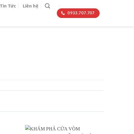
Tin Tức
Liên hệ
0933.707.707