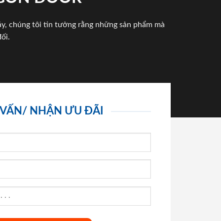
háy, chúng tôi tin tưởng rằng những sản phẩm mà
ối.
 VẤN/ NHẬN ƯU ĐÃI