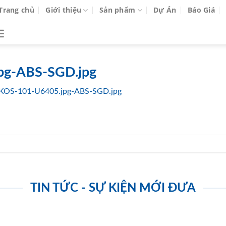
Trang chủ
Giới thiệu
Sản phẩm
Dự Án
Báo Giá
pg-ABS-SGD.jpg
KOS-101-U6405.jpg-ABS-SGD.jpg
TIN TỨC - SỰ KIỆN MỚI ĐƯA