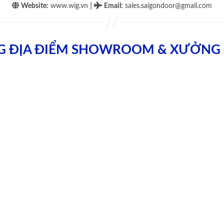
|
Website:
www.wig.vn
Email
:
sales.saigondoor@gmail.com
G ĐỊA ĐIỂM SHOWROOM & XƯỞNG 