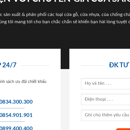
c sản xuất & phân phối các loại cửa gỗ, cửa nhựa, của chống c
úng tôi mang tới cho bạn chắc chắn sẽ khiến bạn hài lòng tuyệt đ
 24/7
ĐK TƯ
ính sách ưu đãi chiết khấu
0834.300.300
0854.901.901
0899.400.400