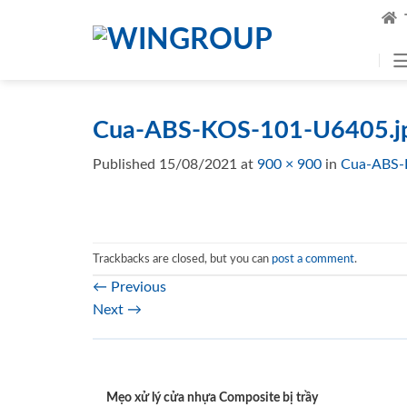
Skip
to
content
Cua-ABS-KOS-101-U6405.j
Published
15/08/2021
at
900 × 900
in
Cua-ABS-
Trackbacks are closed, but you can
post a comment
.
←
Previous
Next
→
Mẹo xử lý cửa nhựa Composite bị trầy