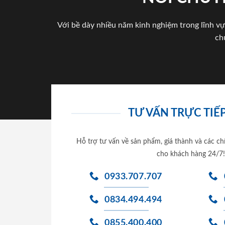
Với bề dày nhiều năm kinh nghiệm trong lĩnh vự
ch
TƯ VẤN TRỰC TIẾP
Hỗ trợ tư vấn về sản phẩm, giá thành và các ch
cho khách hàng 24/7!
0933.707.707
0834.494.494
0855.400.400