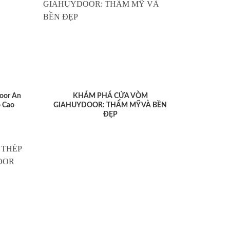
oor An
KHÁM PHÁ CỬA VÒM
 Cao
GIAHUYDOOR: THẨM MỸ VÀ BỀN
ĐẸP