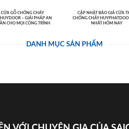
CỬA GỖ CHỐNG CHÁY
CẬP NHẬT BÁO GIÁ CỬA T
AHUYDOOR – GIẢI PHÁP AN
CHỐNG CHÁY HUYPHATDOO
ÀN CHO MỌI CÔNG TRÌNH
NHẤT HÔM NAY
DANH MỤC SẢN PHẨM
ỆN VỚI CHUYÊN GIA CỦA SA