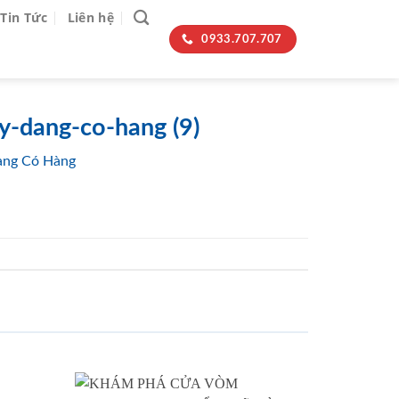
Tin Tức
Liên hệ
0933.707.707
y-dang-co-hang (9)
ang Có Hàng