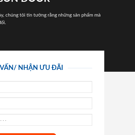
háy, chúng tôi tin tưởng rằng những sản phẩm mà
ối.
 VẤN/ NHẬN ƯU ĐÃI