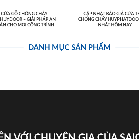
CỬA GỖ CHỐNG CHÁY
CẬP NHẬT BÁO GIÁ CỬA T
AHUYDOOR – GIẢI PHÁP AN
CHỐNG CHÁY HUYPHATDOO
ÀN CHO MỌI CÔNG TRÌNH
NHẤT HÔM NAY
DANH MỤC SẢN PHẨM
ỆN VỚI CHUYÊN GIA CỦA SA