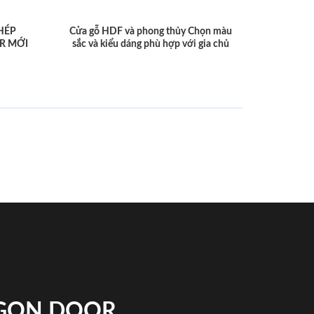
HÉP
Cửa gỗ HDF và phong thủy Chọn màu
R MỚI
sắc và kiểu dáng phù hợp với gia chủ
IGON DOOR