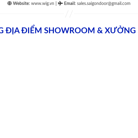
|
Website:
www.wig.vn
Email
:
sales.saigondoor@gmail.com
G ĐỊA ĐIỂM SHOWROOM & XƯỞNG 