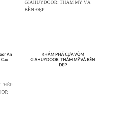
oor An
KHÁM PHÁ CỬA VÒM
 Cao
GIAHUYDOOR: THẨM MỸ VÀ BỀN
ĐẸP