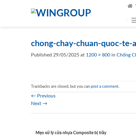
Skip
to
content
chong-chay-chuan-quoc-te-a
Published
29/05/2025
at
1200 × 800
in
Chống Ch
Trackbacks are closed, but you can
post a comment
.
←
Previous
Next
→
Mẹo xử lý cửa nhựa Composite bị trầy