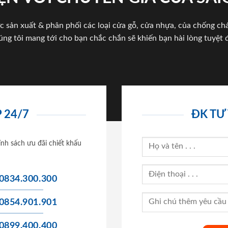
c sản xuất & phân phối các loại cửa gỗ, cửa nhựa, của chống c
úng tôi mang tới cho bạn chắc chắn sẽ khiến bạn hài lòng tuyệt đ
 24/7
ĐK TƯ
ính sách ưu đãi chiết khấu
0834.300.300
0854.901.901
0899.400.400