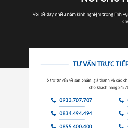
Với bề dày nhiều năm kinh nghiệm trong lĩnh vự
ch
TƯ VẤN TRỰC TIẾP
Hỗ trợ tư vấn về sản phẩm, giá thành và các ch
cho khách hàng 24/7!
0933.707.707
0834.494.494
0855.400.400