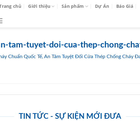
Trang chủ
Giới thiệu
Sản phẩm
Dự Án
Báo Giá
n-tam-tuyet-doi-cua-thep-chong-cha
áy Chuẩn Quốc Tế, An Tâm Tuyệt Đối Cửa Thép Chống Cháy Đ
TIN TỨC - SỰ KIỆN MỚI ĐƯA