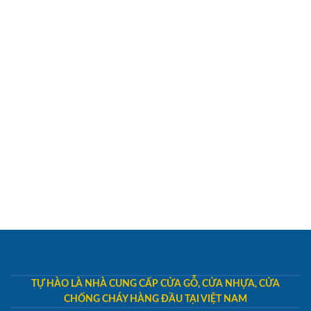
TỰ HÀO LÀ NHÀ CUNG CẤP CỬA GỖ, CỬA NHỰA, CỬA
CHỐNG CHÁY HÀNG ĐẦU TẠI VIỆT NAM