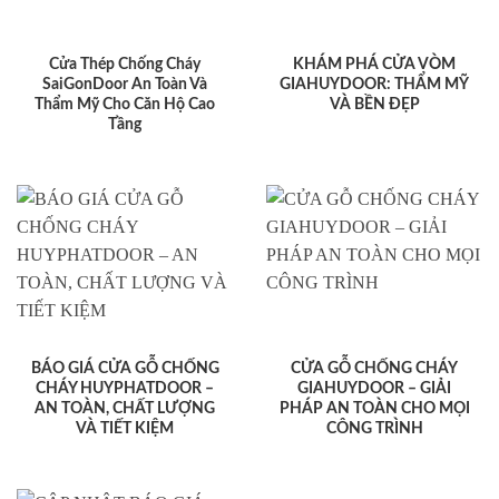
Cửa Thép Chống Cháy
KHÁM PHÁ CỬA VÒM
SaiGonDoor An Toàn Và
GIAHUYDOOR: THẨM MỸ
Thẩm Mỹ Cho Căn Hộ Cao
VÀ BỀN ĐẸP
Tầng
BÁO GIÁ CỬA GỖ CHỐNG
CỬA GỖ CHỐNG CHÁY
CHÁY HUYPHATDOOR –
GIAHUYDOOR – GIẢI
AN TOÀN, CHẤT LƯỢNG
PHÁP AN TOÀN CHO MỌI
VÀ TIẾT KIỆM
CÔNG TRÌNH