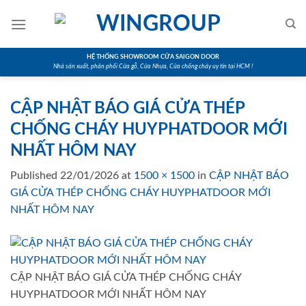
Skip
to
content
HỆ THỐNG SHOWROOM CỬA SAIGON DOOR
Nhà sản xuất, phân phối Cửa gỗ, Cửa Nhựa, Cửa chống cháy uy tín tại HCM !
CẬP NHẬT BÁO GIÁ CỬA THÉP
CHỐNG CHÁY HUYPHATDOOR MỚI
NHẤT HÔM NAY
Published
22/01/2026
at
1500 × 1500
in
CẬP NHẬT BÁO
GIÁ CỬA THÉP CHỐNG CHÁY HUYPHATDOOR MỚI
NHẤT HÔM NAY
CẬP NHẬT BÁO GIÁ CỬA THÉP CHỐNG CHÁY
HUYPHATDOOR MỚI NHẤT HÔM NAY