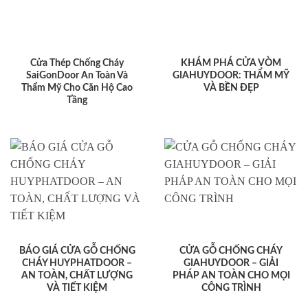
Cửa Thép Chống Cháy
KHÁM PHÁ CỬA VÒM
SaiGonDoor An Toàn Và
GIAHUYDOOR: THẨM MỸ
Thẩm Mỹ Cho Căn Hộ Cao
VÀ BỀN ĐẸP
Tầng
BÁO GIÁ CỬA GỖ CHỐNG
CỬA GỖ CHỐNG CHÁY
CHÁY HUYPHATDOOR –
GIAHUYDOOR – GIẢI
AN TOÀN, CHẤT LƯỢNG
PHÁP AN TOÀN CHO MỌI
VÀ TIẾT KIỆM
CÔNG TRÌNH