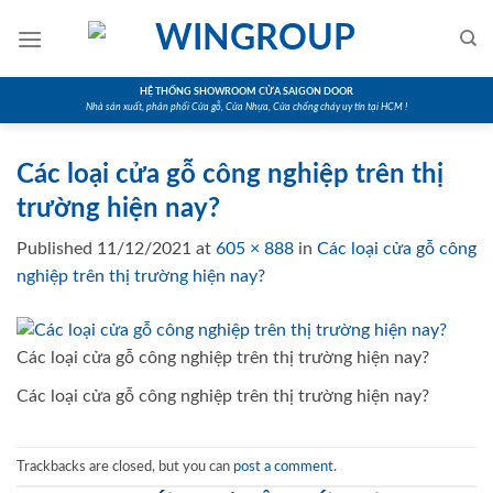
Skip
to
content
HỆ THỐNG SHOWROOM CỬA SAIGON DOOR
Nhà sản xuất, phân phối Cửa gỗ, Cửa Nhựa, Cửa chống cháy uy tín tại HCM !
Các loại cửa gỗ công nghiệp trên thị
trường hiện nay?
Published
11/12/2021
at
605 × 888
in
Các loại cửa gỗ công
nghiệp trên thị trường hiện nay?
Các loại cửa gỗ công nghiệp trên thị trường hiện nay?
Các loại cửa gỗ công nghiệp trên thị trường hiện nay?
Trackbacks are closed, but you can
post a comment
.