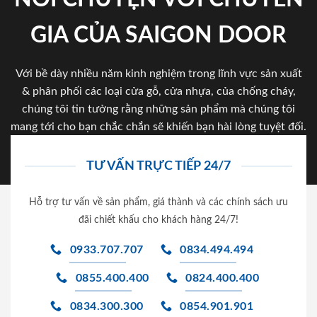
GIA CỦA SAIGON DOOR
Với bề dày nhiều năm kinh nghiệm trong lĩnh vực sản xuất
& phân phối các loại cửa gỗ, cửa nhựa, của chống cháy,
chúng tôi tin tưởng rằng những sản phẩm mà chúng tôi
mang tới cho bạn chắc chắn sẽ khiến bạn hài lòng tuyệt đối.
TƯ VẤN TRỰC TIẾP 24/7
Hỗ trợ tư vấn về sản phẩm, giá thành và các chính sách ưu
đãi chiết khấu cho khách hàng 24/7!
0933.707.707
0834.494.494
0855.400.400
0824.400.400
0834.300.300
0854.901.901