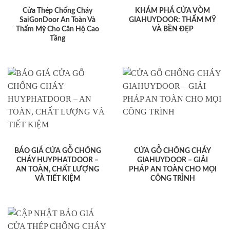
Cửa Thép Chống Cháy
KHÁM PHÁ CỬA VÒM
SaiGonDoor An Toàn Và
GIAHUYDOOR: THẨM MỸ
Thẩm Mỹ Cho Căn Hộ Cao
VÀ BỀN ĐẸP
Tầng
BÁO GIÁ CỬA GỖ CHỐNG
CỬA GỖ CHỐNG CHÁY
CHÁY HUYPHATDOOR –
GIAHUYDOOR – GIẢI
AN TOÀN, CHẤT LƯỢNG
PHÁP AN TOÀN CHO MỌI
VÀ TIẾT KIỆM
CÔNG TRÌNH