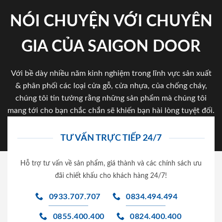
NÓI CHUYỆN VỚI CHUYÊN
GIA CỦA SAIGON DOOR
Với bề dày nhiều năm kinh nghiệm trong lĩnh vực sản xuất
& phân phối các loại cửa gỗ, cửa nhựa, của chống cháy,
chúng tôi tin tưởng rằng những sản phẩm mà chúng tôi
mang tới cho bạn chắc chắn sẽ khiến bạn hài lòng tuyệt đối.
TƯ VẤN TRỰC TIẾP 24/7
Hỗ trợ tư vấn về sản phẩm, giá thành và các chính sách ưu
đãi chiết khấu cho khách hàng 24/7!
0933.707.707
0834.494.494
0855.400.400
0824.400.400