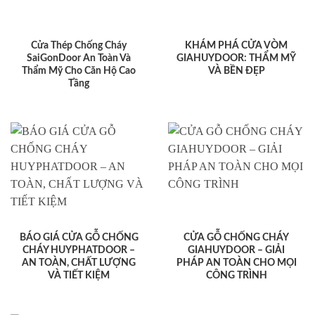
Cửa Thép Chống Cháy
KHÁM PHÁ CỬA VÒM
SaiGonDoor An Toàn Và
GIAHUYDOOR: THẨM MỸ
Thẩm Mỹ Cho Căn Hộ Cao
VÀ BỀN ĐẸP
Tầng
BÁO GIÁ CỬA GỖ CHỐNG
CỬA GỖ CHỐNG CHÁY
CHÁY HUYPHATDOOR –
GIAHUYDOOR – GIẢI
AN TOÀN, CHẤT LƯỢNG
PHÁP AN TOÀN CHO MỌI
VÀ TIẾT KIỆM
CÔNG TRÌNH