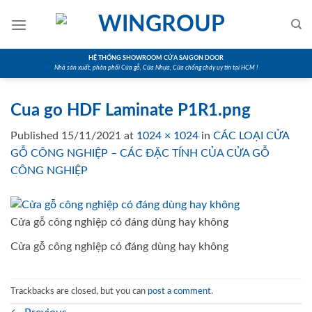
Skip
to
content
HỆ THỐNG SHOWROOM CỬA SAIGON DOOR
Nhà sản xuất, phân phối Cửa gỗ, Cửa Nhựa, Cửa chống cháy uy tín tại HCM !
Cua go HDF Laminate P1R1.png
Published
15/11/2021
at
1024 × 1024
in
CÁC LOẠI CỬA
GỖ CÔNG NGHIỆP – CÁC ĐẶC TÍNH CỦA CỬA GỖ
CÔNG NGHIỆP
Cửa gỗ công nghiệp có đáng dùng hay không
Cửa gỗ công nghiệp có đáng dùng hay không
Trackbacks are closed, but you can
post a comment
.