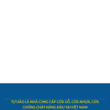
TỰ HÀO LÀ NHÀ CUNG CẤP CỬA GỖ, CỬA NHỰA, CỬA
CHỐNG CHÁY HÀNG ĐẦU TẠI VIỆT NAM