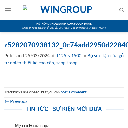
Skip
to
content
HỆ THỐNG SHOWROOM CỬA SAIGON DOOR
Nhà sản xuất, phân phối Cửa gỗ, Cửa Nhựa, Cửa chống cháy uy tín tại HCM !
z5282070938132_0c74add2950d2284
Published
25/03/2024
at
1125 × 1500
in
Bộ sưu tập cửa gỗ
tự nhiên thiết kế cao cấp, sang trọng
Trackbacks are closed, but you can
post a comment
.
←
Previous
TIN TỨC - SỰ KIỆN MỚI ĐƯA
Mẹo xử lý cửa nhựa