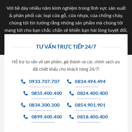
Với bề dày nhiều năm kinh nghiệm trong lĩnh vực sản xuất
& phân phối các loại cửa gỗ, cửa nhựa, của chống cháy,
chúng tôi tin tưởng rằng những sản phẩm mà chúng tôi
mang tới cho bạn chắc chắn sẽ khiến bạn hài lòng tuyệt đối.
TƯ VẤN TRỰC TIẾP 24/7
Hỗ trợ tư vấn về sản phẩm, giá thành và các chính sách ưu
đãi chiết khấu cho khách hàng 24/7!
0933.707.707
0834.494.494
0855.400.400
0824.400.400
0834.300.300
0854.901.901
0899.400.400
0818.400.400