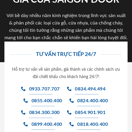
Với bề dày nhiều năm kinh nghiệm trong lĩnh vực sản xuất
& phân phối các loại cửa gỗ, cửa nhựa, của chống cháy,
chúng tôi tin tưởng rằng những sản phẩm mà chúng tôi
mang tới cho bạn chắc chắn sẽ khiến bạn hài lòng tuyệt đối.
TƯ VẤN TRỰC TIẾP 24/7
Hỗ trợ tư vấn về sản phẩm, giá thành và các chính sách ưu
đãi chiết khấu cho khách hàng 24/7!
0933.707.707
0834.494.494
0855.400.400
0824.400.400
0834.300.300
0854.901.901
0899.400.400
0818.400.400