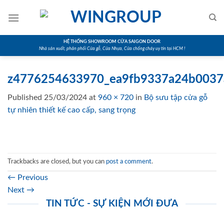
Skip
to
content
HỆ THỐNG SHOWROOM CỬA SAIGON DOOR
Nhà sản xuất, phân phối Cửa gỗ, Cửa Nhựa, Cửa chống cháy uy tín tại HCM !
z4776254633970_ea9fb9337a24b0037
Published
25/03/2024
at
960 × 720
in
Bộ sưu tập cửa gỗ
tự nhiên thiết kế cao cấp, sang trọng
Trackbacks are closed, but you can
post a comment
.
←
Previous
Next
→
TIN TỨC - SỰ KIỆN MỚI ĐƯA