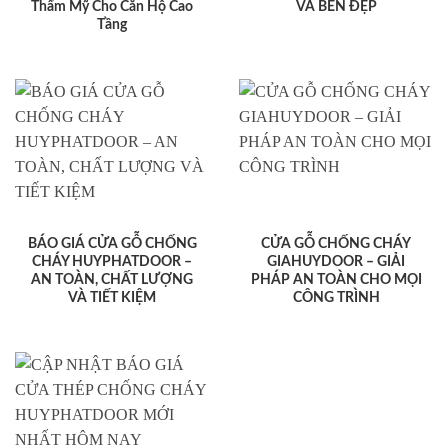
Thẩm Mỹ Cho Căn Hộ Cao
VÀ BỀN ĐẸP
Tầng
BÁO GIÁ CỬA GỖ CHỐNG
CỬA GỖ CHỐNG CHÁY
CHÁY HUYPHATDOOR –
GIAHUYDOOR – GIẢI
AN TOÀN, CHẤT LƯỢNG
PHÁP AN TOÀN CHO MỌI
VÀ TIẾT KIỆM
CÔNG TRÌNH