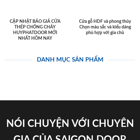
CẬP NHẬT BÁO GIÁ CỬA
Cửa gỗ HDF và phong thủy
THÉP CHỐNG CHÁY
Chọn màu sắc và kiểu dáng
HUYPHATDOOR MỚI
phù hợp với gia chủ
NHẤT HÔM NAY
DANH MỤC SẢN PHẨM
NÓI CHUYỆN VỚI CHUYÊN
GIA CỦA SAIGON DOOR