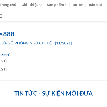
Trang chủ
Giới thiệu
Sản phẩm
Dự Án
Báo Giá
8×888
CỬA GỖ PHÒNG NGỦ CHI TIẾT [11/2021]
021]
021]
TIN TỨC - SỰ KIỆN MỚI ĐƯA