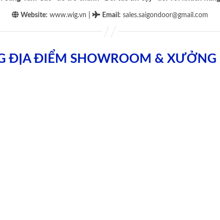
|
Website:
www.wig.vn
Email
:
sales.saigondoor@gmail.com
G ĐỊA ĐIỂM SHOWROOM & XƯỞNG 