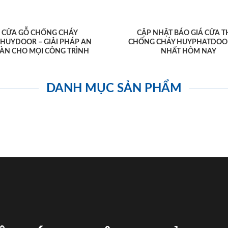
CỬA GỖ CHỐNG CHÁY
CẬP NHẬT BÁO GIÁ CỬA T
AHUYDOOR – GIẢI PHÁP AN
CHỐNG CHÁY HUYPHATDOO
ÀN CHO MỌI CÔNG TRÌNH
NHẤT HÔM NAY
DANH MỤC SẢN PHẨM