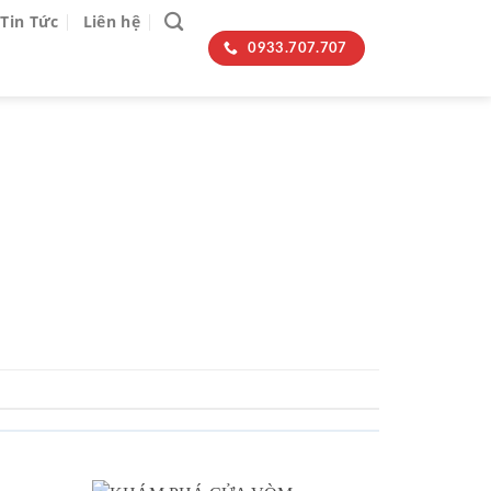
Tin Tức
Liên hệ
0933.707.707