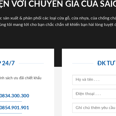
ỆN VỚI CHUYÊN GIA CỦA SA
c sản xuất & phân phối các loại cửa gỗ, cửa nhựa, của chống c
úng tôi mang tới cho bạn chắc chắn sẽ khiến bạn hài lòng tuyệt đ
 24/7
ĐK TƯ
ính sách ưu đãi chiết khấu
0834.300.300
0854.901.901