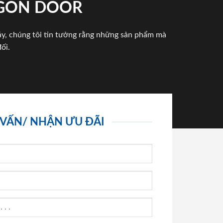
IGON DOOR
háy, chúng tôi tin tưởng rằng những sản phẩm mà
ối.
 VẤN/ NHẬN ƯU ĐÃI