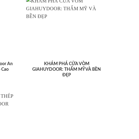
oor An
KHÁM PHÁ CỬA VÒM
 Cao
GIAHUYDOOR: THẨM MỸ VÀ BỀN
ĐẸP