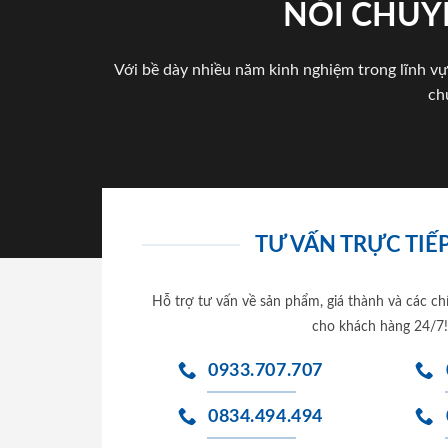
NÓI CHUY
Với bề dày nhiều năm kinh nghiệm trong lĩnh vự
ch
TƯ VẤN TRỰC TIẾP
Hỗ trợ tư vấn về sản phẩm, giá thành và các ch
cho khách hàng 24/7!
0933.707.707
0834.494.494