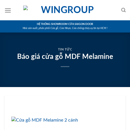
Skip
to
content
HỆ THỐNG SHOWROOM CỬA SAIGON DOOR
Nhà sản xuất, phân phối Cửa gỗ, Cửa Nhựa, Cửa chống cháy uy tín tại HCM !
TIN TỨC
Báo giá cửa gỗ MDF Melamine