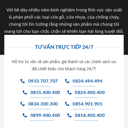
Với bề dày nhiều năm kinh nghiệm trong lĩnh vực sản xuất
& phân phối các loại cửa gỗ, cửa nhựa, của chống cháy,
chúng tôi tin tưởng rằng những sản phẩm mà chúng tôi
mang tới cho bạn chắc chắn sẽ khiến bạn hài lòng tuyệt đối.
TƯ VẤN TRỰC TIẾP 24/7
Hỗ trợ tư vấn về sản phẩm, giá thành và các chính sách ưu
đãi chiết khấu cho khách hàng 24/7!
0933.707.707
0834.494.494
0855.400.400
0824.400.400
0834.300.300
0854.901.901
0899.400.400
0818.400.400