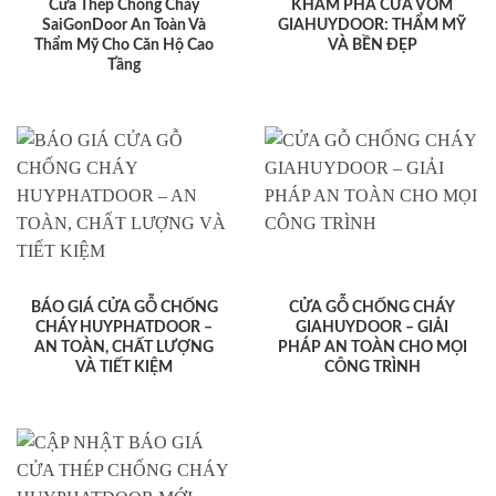
Cửa Thép Chống Cháy
KHÁM PHÁ CỬA VÒM
SaiGonDoor An Toàn Và
GIAHUYDOOR: THẨM MỸ
Thẩm Mỹ Cho Căn Hộ Cao
VÀ BỀN ĐẸP
Tầng
BÁO GIÁ CỬA GỖ CHỐNG
CỬA GỖ CHỐNG CHÁY
CHÁY HUYPHATDOOR –
GIAHUYDOOR – GIẢI
AN TOÀN, CHẤT LƯỢNG
PHÁP AN TOÀN CHO MỌI
VÀ TIẾT KIỆM
CÔNG TRÌNH