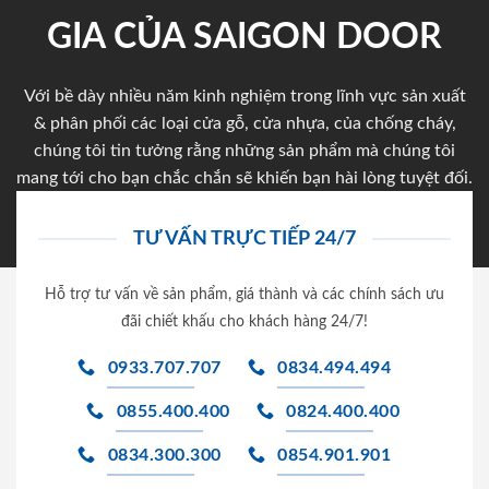
GIA CỦA SAIGON DOOR
Với bề dày nhiều năm kinh nghiệm trong lĩnh vực sản xuất
& phân phối các loại cửa gỗ, cửa nhựa, của chống cháy,
chúng tôi tin tưởng rằng những sản phẩm mà chúng tôi
mang tới cho bạn chắc chắn sẽ khiến bạn hài lòng tuyệt đối.
TƯ VẤN TRỰC TIẾP 24/7
Hỗ trợ tư vấn về sản phẩm, giá thành và các chính sách ưu
đãi chiết khấu cho khách hàng 24/7!
0933.707.707
0834.494.494
0855.400.400
0824.400.400
0834.300.300
0854.901.901