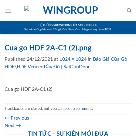
Skip
to
content
HỆ THỐNG SHOWROOM CỬA SAIGON DOOR
Nhà sản xuất, phân phối Cửa gỗ, Cửa Nhựa, Cửa chống cháy uy tín tại HCM !
Cua go HDF 2A-C1 (2).png
Published
24/12/2021
at
1024 × 1024
in
Báo Giá Cửa Gỗ
HDF\HDF Veneer Đầy Đủ | SaiGonDoor
Cua go HDF 2A-C1 (2)
Trackbacks are closed, but you can
post a comment
.
←
Previous
Next
→
TIN TỨC - SỰ KIỆN MỚI ĐƯA