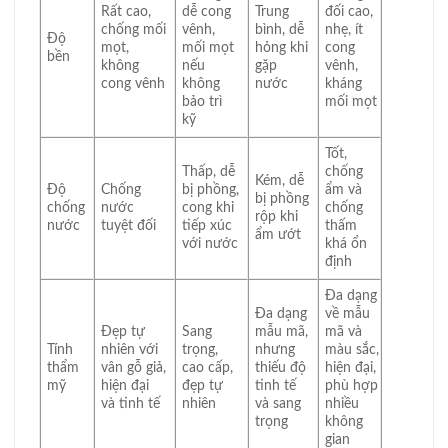
Rất cao,
dễ cong
Trung
đối cao,
chống mối
vênh,
bình, dễ
nhẹ, ít
Độ
mọt,
mối mọt
hỏng khi
cong
bền
không
nếu
gặp
vênh,
cong vênh
không
nước
kháng
bảo trì
mối mọt
kỹ
Tốt,
Thấp, dễ
chống
Kém, dễ
Độ
Chống
bị phồng,
ẩm và
bị phồng
chống
nước
cong khi
chống
rộp khi
nước
tuyệt đối
tiếp xúc
thấm
ẩm ướt
với nước
khá ổn
định
Đa dạng
Đa dạng
về mẫu
Đẹp tự
Sang
mẫu mã,
mã và
Tính
nhiên với
trọng,
nhưng
màu sắc,
thẩm
vân gỗ giả,
cao cấp,
thiếu độ
hiện đại,
mỹ
hiện đại
đẹp tự
tinh tế
phù hợp
và tinh tế
nhiên
và sang
nhiều
trọng
không
gian