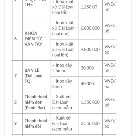
– Inox xuất
VNĐ/
THỂ
xứ Đài Loan
1.250.00
bộ
(loại tốt)
– Inox xuất
VNĐ/
xứ Đài Loan
6.800.000
bộ
KHÓA
(loại nhỏ)
6
ĐIỆN TỬ
– Inox xuất
VÂN TAY
VNĐ/
xứ Đài Loan
9.800.000
bộ
(loại lớn)
– Inox dày
VNĐ/
30.000
BẢN LỀ
2.5mm
bộ
7
(Đài Loan,
– Inox dày
VNĐ/
TQ)
40.000
3mm
bộ
Thanh thoát
– Xuất xứ
VNĐ/
8
hiểm đơn
Đài Loan
1.350.000
bộ
(Panic Bar)
(xem mẫu)
– Xuất xứ
Thanh thoát
VNĐ/
9
Đài Loan
2.550.000
hiểm đôi
bộ
(xem mẫu)