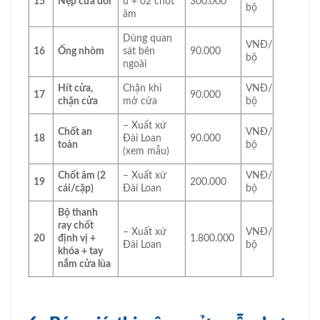
15
Nẹp cửa đôi
ú + 02 chốt
300.000
bộ
âm
Dùng quan
VNĐ/
16
Ống nhòm
sát bên
90.000
bộ
ngoài
Hít cửa,
Chặn khi
VNĐ/
17
90.000
chặn cửa
mở cửa
bộ
– Xuất xứ
Chốt an
VNĐ/
18
Đài Loan
90.000
toàn
bộ
(xem mẫu)
Chốt âm (2
– Xuất xứ
VNĐ/
19
200.000
cái/cặp)
Đài Loan
bộ
Bộ thanh
ray chốt
– Xuất xứ
VNĐ/
20
định vị +
1.800.000
Đài Loan
bộ
khóa + tay
nắm cửa lùa