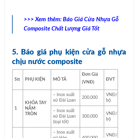
>>> Xem thêm:
Báo Giá Cửa Nhựa Gỗ
Composite Chất Lượng Giá Tốt
5. Báo giá phụ kiện cửa gỗ nhựa
chịu nước composite
Đơn Giá
Stt
PHỤ KIỆN
MÔ TẢ
ĐVT
(VNĐ)
– Inox xuất
VNĐ/
200.000
xứ Đài Loan
bộ
KHÓA TAY
1
NẮM
– Inox xuất
VNĐ/
TRÒN
xứ Đài Loan
300.000
bộ
(loại tốt)
– Inox xuất
VNĐ/
xứ Hàn
400.000