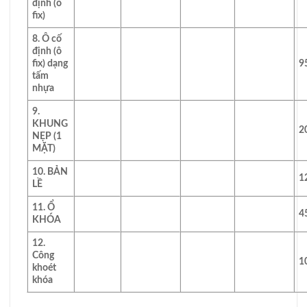
định (ô
fix)
8. Ô cố
định (ô
fix) dạng
9
tấm
nhựa
9.
KHUNG
2
NẸP (1
MẶT)
10. BẢN
1
LỀ
11. Ổ
4
KHÓA
12.
Công
1
khoét
khóa