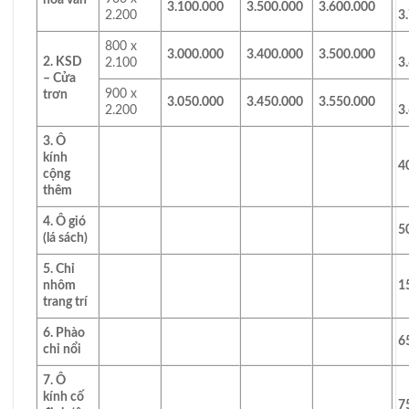
3.100.000
3.500.000
3.600.000
2.200
3
800 x
3.000.000
3.400.000
3.500.000
2. KSD
2.100
3
– Cửa
900 x
trơn
3.050.000
3.450.000
3.550.000
2.200
3
3. Ô
kính
4
cộng
thêm
4. Ô gió
5
(lá sách)
5. Chỉ
nhôm
1
trang trí
6. Phào
6
chỉ nổi
7. Ô
kính cố
7