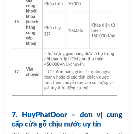
Gia
Khóa tròn
70.000
công
khoét
khóa
16
(khách
Khóa điện tử
hàng
Khóa tay
100.000
thêm
cung
gạt
150.000đ/bộ
cấp
khóa)
– Số lượng giao hàng dưới 5 bộ trong
nội thành Tp.HCM phụ thu thêm
450.000
VNĐ/chuyến.
Vận
17
– Các đơn hàng giao các quận ngoại
chuyển
thành hoặc đi các tỉnh khách được
tính theo chuyến tùy vào số lượng và
giá tùy thời điểm cụ thể.
7. HuyPhatDoor – đơn vị cung
cấp cửa gỗ chịu nước uy tín