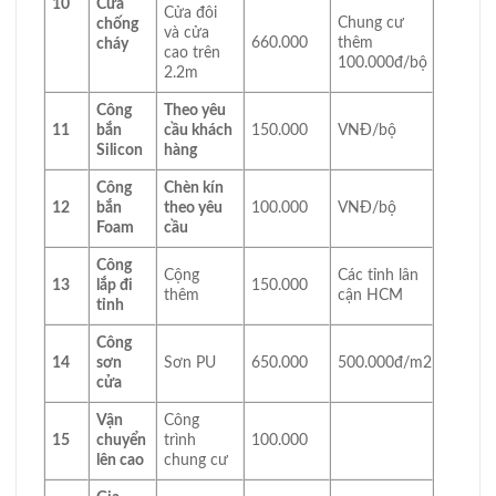
10
Cửa
Cửa đôi
Chung cư
chống
và cửa
660.000
thêm
cháy
cao trên
100.000đ/bộ
2.2m
Công
Theo yêu
11
bắn
cầu khách
150.000
VNĐ/bộ
Silicon
hàng
Công
Chèn kín
12
bắn
theo yêu
100.000
VNĐ/bộ
Foam
cầu
Công
Cộng
Các tỉnh lân
13
lắp đi
150.000
thêm
cận HCM
tỉnh
Công
14
sơn
Sơn PU
650.000
500.000đ/m2
cửa
Vận
Công
15
chuyển
trình
100.000
lên cao
chung cư