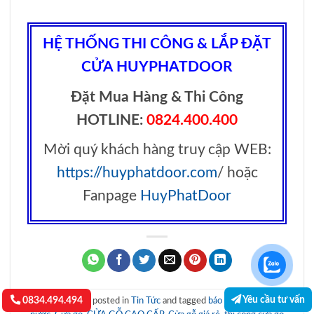
HỆ THỐNG THI CÔNG & LẮP ĐẶT
CỬA HUYPHATDOOR
Đặt Mua Hàng & Thi Công
HOTLINE:
0824.400.400
Mời quý khách hàng truy cập WEB:
https://huyphatdoor.com
/ hoặc
Fanpage
HuyPhatDoor
Yêu cầu tư vấn
0834.494.494
This entry was posted in
Tin Tức
and tagged
báo giá cửa gỗ chịu