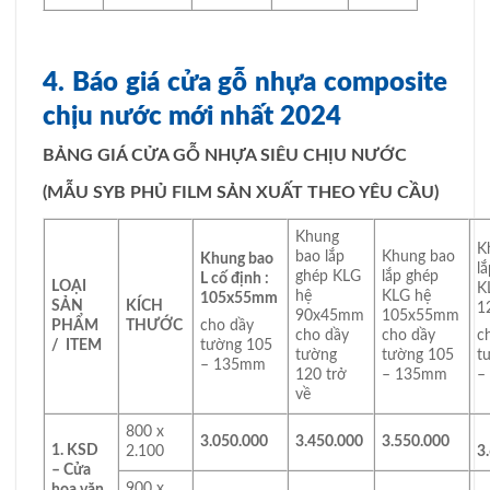
4. Báo giá cửa gỗ nhựa composite
chịu nước mới nhất 2024
BẢNG GIÁ CỬA GỖ NHỰA SIÊU CHỊU NƯỚC
(MẪU SYB PHỦ FILM SẢN XUẤT THEO YÊU CẦU)
Khung
K
bao lắp
Khung bao
Khung bao
l
ghép KLG
lắp ghép
L cố định :
LOẠI
K
hệ
KLG hệ
105x55mm
SẢN
KÍCH
1
90x45mm
105x55mm
PHẨM
THƯỚC
cho dầy
cho dầy
cho dầy
c
/ ITEM
tường 105
tường
tường 105
t
– 135mm
120 trở
– 135mm
–
về
800 x
3.050.000
3.450.000
3.550.000
1. KSD
2.100
3
–
Cửa
900 x
hoa văn