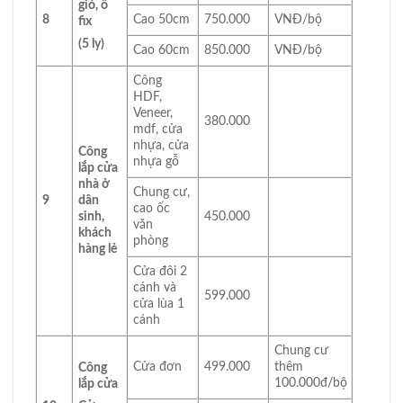
gió, ô
8
Cao 50cm
750.000
VNĐ/bộ
fix
(5 ly)
Cao 60cm
850.000
VNĐ/bộ
Công
HDF,
Veneer,
380.000
mdf, cửa
nhựa, cửa
Công
nhựa gỗ
lắp cửa
nhà ở
Chung cư,
9
dân
cao ốc
sinh,
450.000
văn
khách
phòng
hàng lẻ
Cửa đôi 2
cánh và
599.000
cửa lùa 1
cánh
Chung cư
Cửa đơn
499.000
thêm
Công
100.000đ/bộ
lắp cửa