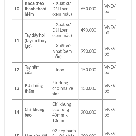
Khóa theo
– Xuất xứ
VNĐ/
10
thanh thoát
Đài Loan
650.000
bộ
hiểm
(xem mẫu)
– Xuất xứ
VNĐ/
Đài Loan
490.000
bộ
Tay đẩy hơi
(xem mẫu)
11
(tay co thủy
– Xuất xứ
lực)
VNĐ/
Nhật (xem
990.000
bộ
mẫu)
Tay nắm
VNĐ/
12
– Inox
150.000
cửa
bộ
Sử dụng
PU chống
VNĐ/
13
cho nhà vệ
150.000
thấm
bộ
sinh
Chỉ khung
Chỉ khung
bao rộng
VNĐ/
14
200.000
bao
40mm x
bộ
10mm
02 nẹp bánh
VNĐ/