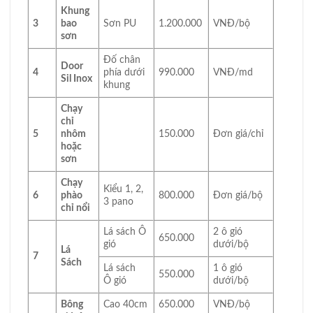
Khung
3
bao
Sơn PU
1.200.000
VNĐ/bộ
sơn
Đố chân
Door
4
phía dưới
990.000
VNĐ/md
Sil Inox
khung
Chạy
chỉ
5
nhôm
150.000
Đơn giá/chỉ
hoặc
sơn
Chạy
Kiểu 1, 2,
6
phào
800.000
Đơn giá/bộ
3 pano
chỉ nổi
Lá sách Ô
2 ô gió
650.000
gió
dưới/bộ
Lá
7
Sách
Lá sách
1 ô gió
550.000
Ô gió
dưới/bộ
Bông
Cao 40cm
650.000
VNĐ/bộ