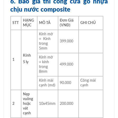
6. Báo giá thi công cửa gỗ nhựa
chịu nước composite
HẠNG
Đơn Giá
STT
MÔ TẢ
GHI CHÚ
MỤC
(VNĐ)
Kính mờ
+ Kính
399.000
trong
5mm
Kính
Kính mờ
1
+ kính
5 ly
499.000
trong
8mm
Kính mài
Công mài
90.000
cạnh (md)
cạnh
Nẹp
vuông
2
hoặc
10x45mm
200.000
vát
cạnh