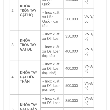
bộ
Quốc
KHÓA
2
TRÒN TAY
– Inox xuất
GẠT HQ
xứ Hàn
VNĐ/
500.000
Quốc (loại
bộ
tốt)
– Inox xuất
VNĐ/
350.000
xứ Đài Loan
bộ
KHÓA
3
TRÒN TAY
– Inox xuất
VNĐ/
GẠT ĐL
xứ Đài Loan
400.000
bộ
(loại tốt)
– Inox xuất
VNĐ/
xứ Đài Loan
400.000
bộ
KHÓA TAY
(loại nhỏ)
4
GẠT LIỀN
– Inox xuất
THÂN
VNĐ/
xứ Đài Loan
500.000
bộ
(loại lớn)
– Inox xuất
VNĐ/
850.000
xứ Đài Loan
bộ
KHÓA TAY
5
GẠT PHÂN