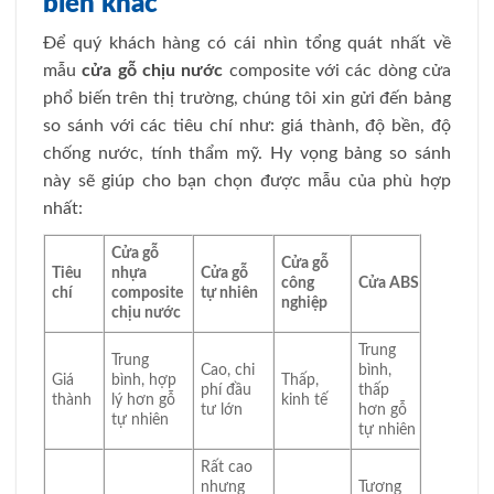
biến khác
Để quý khách hàng có cái nhìn tổng quát nhất về
mẫu
cửa gỗ chịu nước
composite với các dòng cửa
phổ biến trên thị trường, chúng tôi xin gửi đến bảng
so sánh với các tiêu chí như: giá thành, độ bền, độ
chống nước, tính thẩm mỹ. Hy vọng bảng so sánh
này sẽ giúp cho bạn chọn được mẫu của phù hợp
nhất:
Cửa gỗ
Cửa gỗ
Tiêu
nhựa
Cửa gỗ
công
Cửa ABS
chí
composite
tự nhiên
nghiệp
chịu nước
Trung
Trung
Cao, chi
bình,
Giá
bình, hợp
Thấp,
phí đầu
thấp
thành
lý hơn gỗ
kinh tế
tư lớn
hơn gỗ
tự nhiên
tự nhiên
Rất cao
nhưng
Tương