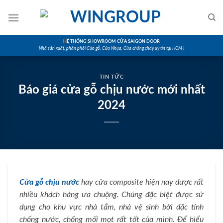
Skip
to
content
HỆ THỐNG SHOWROOM CỬA SAIGON DOOR
Nhà sản xuất, phân phối Cửa gỗ, Cửa Nhựa, Cửa chống cháy uy tín tại HCM !
TIN TỨC
Báo giá cửa gỗ chịu nước mới nhất
2024
Cửa gỗ chịu nước
hay cửa composite hiện nay được rất
nhiều khách hàng ưa chuộng. Chúng đặc biệt được sử
dụng cho khu vực nhà tắm, nhà vệ sinh bởi đặc tính
chống nước, chống mối mọt rất tốt của mình. Để hiểu