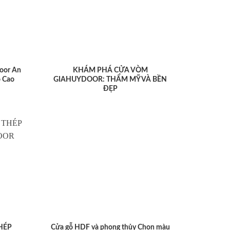
oor An
KHÁM PHÁ CỬA VÒM
 Cao
GIAHUYDOOR: THẨM MỸ VÀ BỀN
ĐẸP
HÉP
Cửa gỗ HDF và phong thủy Chọn màu