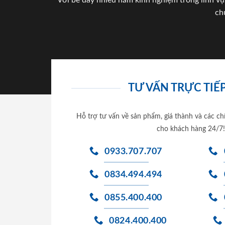
Với bề dày nhiều năm kinh nghiệm trong lĩnh vự
ch
TƯ VẤN TRỰC TIẾP
Hỗ trợ tư vấn về sản phẩm, giá thành và các ch
cho khách hàng 24/7!
0933.707.707
0834.494.494
0855.400.400
0824.400.400