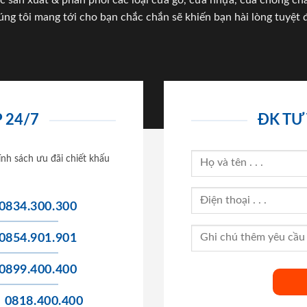
c sản xuất & phân phối các loại cửa gỗ, cửa nhựa, của chống c
úng tôi mang tới cho bạn chắc chắn sẽ khiến bạn hài lòng tuyệt đ
 24/7
ĐK TƯ
ính sách ưu đãi chiết khấu
0834.300.300
0854.901.901
0899.400.400
0818.400.400