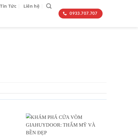
Tin Tức
Liên hệ
0933.707.707