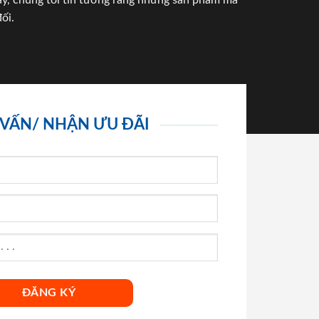
háy, chúng tôi tin tưởng rằng những sản phẩm mà
ối.
 VẤN/ NHẬN ƯU ĐÃI