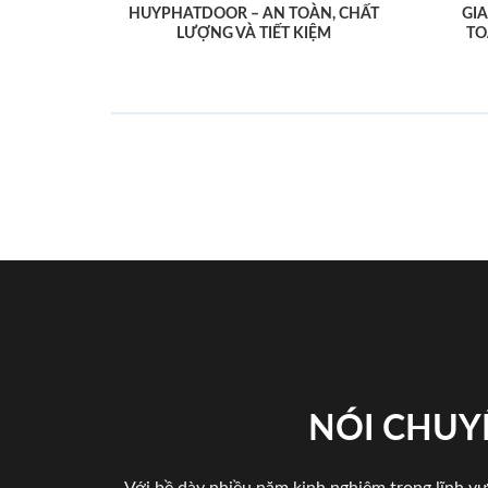
HUYPHATDOOR – AN TOÀN, CHẤT
GI
LƯỢNG VÀ TIẾT KIỆM
TO
NÓI CHUY