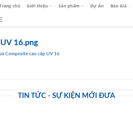
Trang chủ
Giới thiệu
Sản phẩm
Dự Án
Báo Giá
 UV 16.png
ựa Composite cao cấp UV 16
TIN TỨC - SỰ KIỆN MỚI ĐƯA