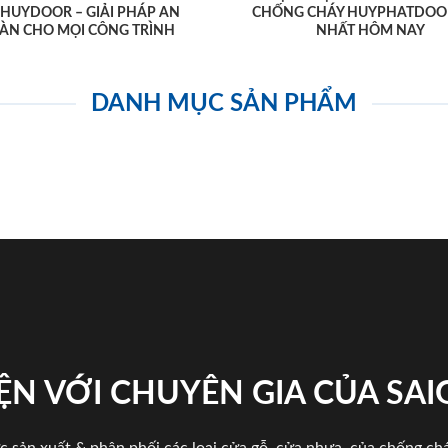
AHUYDOOR – GIẢI PHÁP AN
CHỐNG CHÁY HUYPHATDOO
ÀN CHO MỌI CÔNG TRÌNH
NHẤT HÔM NAY
DANH MỤC SẢN PHẨM
ỆN VỚI CHUYÊN GIA CỦA SA