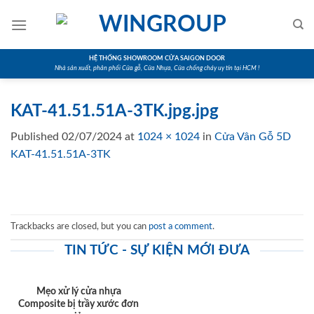
Skip
to
content
HỆ THỐNG SHOWROOM CỬA SAIGON DOOR
Nhà sản xuất, phân phối Cửa gỗ, Cửa Nhựa, Cửa chống cháy uy tín tại HCM !
KAT-41.51.51A-3TK.jpg.jpg
Published
02/07/2024
at
1024 × 1024
in
Cửa Vân Gỗ 5D
KAT-41.51.51A-3TK
Trackbacks are closed, but you can
post a comment
.
TIN TỨC - SỰ KIỆN MỚI ĐƯA
Mẹo xử lý cửa nhựa
Composite bị trầy xước đơn