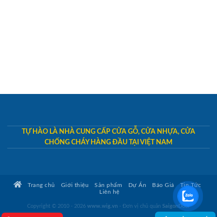
TỰ HÀO LÀ NHÀ CUNG CẤP CỬA GỖ, CỬA NHỰA, CỬA
CHỐNG CHÁY HÀNG ĐẦU TẠI VIỆT NAM
Trang chủ
Giới thiệu
Sản phẩm
Dự Án
Báo Giá
Tin Tức
Liên hệ
Copyright © 2010 - 2026
www.wig.vn
- Đơn vị chủ quản
SaigonDoor