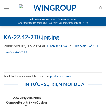
Skip
to
content
HỆ THỐNG SHOWROOM CỬA SAIGON DOOR
Nhà sản xuất, phân phối Cửa gỗ, Cửa Nhựa, Cửa chống cháy uy tín tại HCM !
KA-22.42-2TK.jpg.jpg
Published
02/07/2024
at
1024 × 1024
in
Cửa Vân Gỗ 5D
KA-22.42-2TK
Trackbacks are closed, but you can
post a comment
.
TIN TỨC - SỰ KIỆN MỚI ĐƯA
Mẹo xử lý cửa nhựa
Composite bị trầy xước đơn