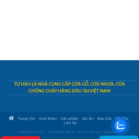
TỰ HÀO LÀ NHÀ CUNG CẤP CỬA GỖ, CỬA NHỰA, CỬA
CHỐNG CHÁY HÀNG ĐẦU TẠI VIỆT NAM
Trang chủ
Giới thiệu
Sản phẩm
Dự Án
Báo Giá
Tin Tức
Liên hệ
Copyright © 2010 - 2026
www.wig.vn
- Đơn vị chủ quản
SaigonDoor