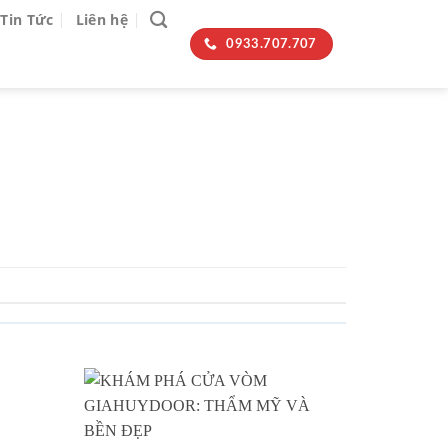
Tin Tức
Liên hệ
0933.707.707