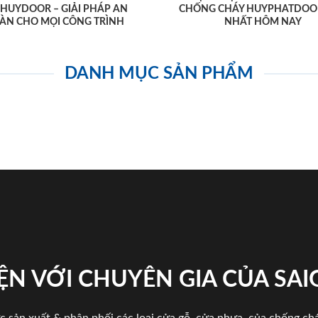
AHUYDOOR – GIẢI PHÁP AN
CHỐNG CHÁY HUYPHATDOO
ÀN CHO MỌI CÔNG TRÌNH
NHẤT HÔM NAY
DANH MỤC SẢN PHẨM
ỆN VỚI CHUYÊN GIA CỦA SA