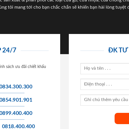
c sản xuất & phân phối các loại cửa gỗ, cửa nhựa, của chống c
úng tôi mang tới cho bạn chắc chắn sẽ khiến bạn hài lòng tuyệt đ
 24/7
ĐK TƯ
ính sách ưu đãi chiết khấu
0834.300.300
0854.901.901
0899.400.400
0818.400.400