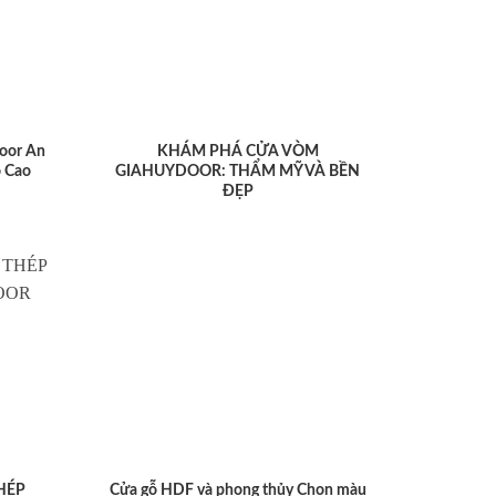
oor An
KHÁM PHÁ CỬA VÒM
 Cao
GIAHUYDOOR: THẨM MỸ VÀ BỀN
ĐẸP
HÉP
Cửa gỗ HDF và phong thủy Chọn màu