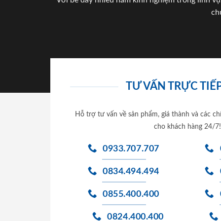
Với bề dày nhiều năm kinh nghiệm trong lĩnh vự
ch
TƯ VẤN TRỰC TIẾP
Hỗ trợ tư vấn về sản phẩm, giá thành và các ch
cho khách hàng 24/7!
0933.707.707
0834.494.494
0855.400.400
0824.400.400