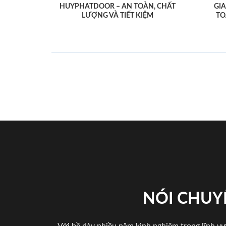
HUYPHATDOOR – AN TOÀN, CHẤT
GI
LƯỢNG VÀ TIẾT KIỆM
TO
NÓI CHUY