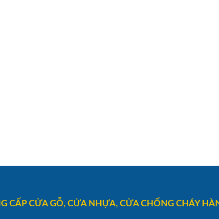
G CẤP CỬA GỖ, CỬA NHỰA, CỬA CHỐNG CHÁY HÀN