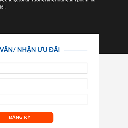
háy, chúng tôi tin tưởng rằng những sản phẩm mà
ối.
 VẤN/ NHẬN ƯU ĐÃI