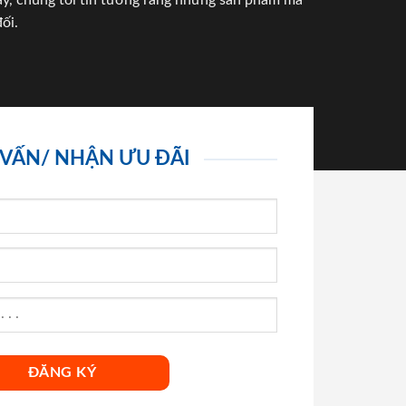
háy, chúng tôi tin tưởng rằng những sản phẩm mà
ối.
 VẤN/ NHẬN ƯU ĐÃI