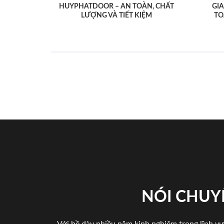
HUYPHATDOOR – AN TOÀN, CHẤT
GI
LƯỢNG VÀ TIẾT KIỆM
TO
NÓI CHUY