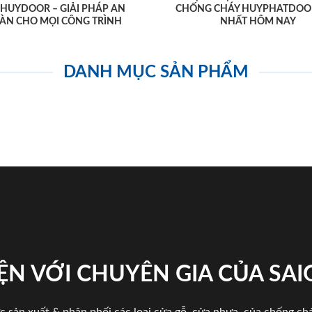
AHUYDOOR – GIẢI PHÁP AN
CHỐNG CHÁY HUYPHATDOO
ÀN CHO MỌI CÔNG TRÌNH
NHẤT HÔM NAY
DANH MỤC SẢN PHẨM
ỆN VỚI CHUYÊN GIA CỦA SA