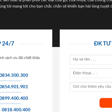
c sản xuất & phân phối các loại cửa gỗ, cửa nhựa, của chống c
úng tôi mang tới cho bạn chắc chắn sẽ khiến bạn hài lòng tuyệt đ
 24/7
ĐK TƯ
ính sách ưu đãi chiết khấu
0834.300.300
0854.901.901
0899.400.400
0818.400.400