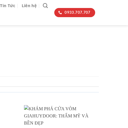
Tin Tức
Liên hệ
0933.707.707