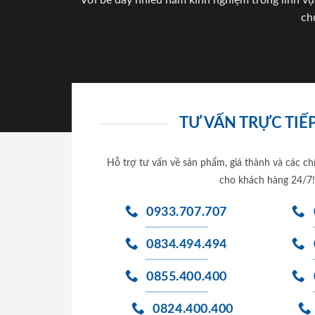
Với bề dày nhiều năm kinh nghiệm trong lĩnh vự
ch
TƯ VẤN TRỰC TIẾP
Hỗ trợ tư vấn về sản phẩm, giá thành và các ch
cho khách hàng 24/7!
0933.707.707
0834.494.494
0855.400.400
0824.400.400