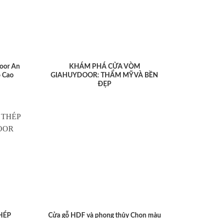
oor An
KHÁM PHÁ CỬA VÒM
 Cao
GIAHUYDOOR: THẨM MỸ VÀ BỀN
ĐẸP
HÉP
Cửa gỗ HDF và phong thủy Chọn màu