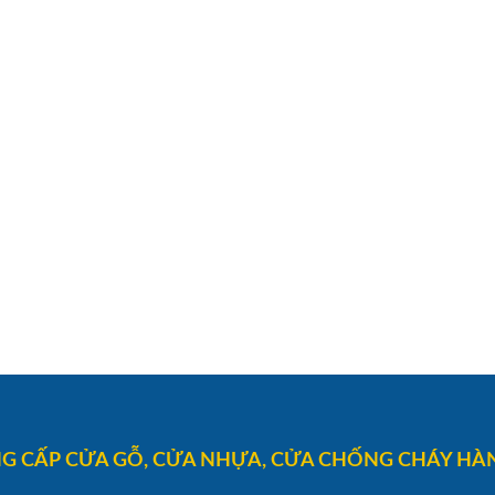
G CẤP CỬA GỖ, CỬA NHỰA, CỬA CHỐNG CHÁY HÀN