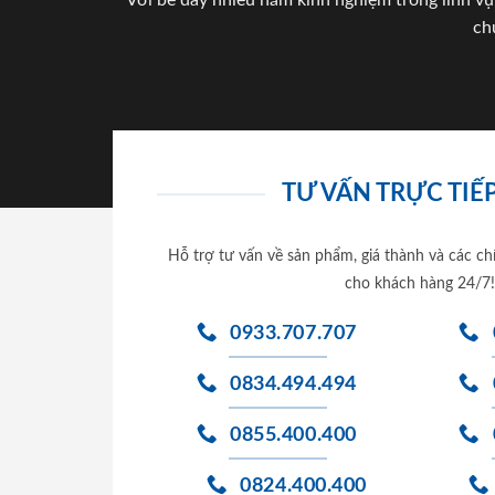
Với bề dày nhiều năm kinh nghiệm trong lĩnh vự
ch
TƯ VẤN TRỰC TIẾP
Hỗ trợ tư vấn về sản phẩm, giá thành và các ch
cho khách hàng 24/7!
0933.707.707
0834.494.494
0855.400.400
0824.400.400