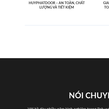
HUYPHATDOOR – AN TOÀN, CHẤT
GI
LƯỢNG VÀ TIẾT KIỆM
TO
NÓI CHUY