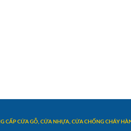
G CẤP CỬA GỖ, CỬA NHỰA, CỬA CHỐNG CHÁY HÀN