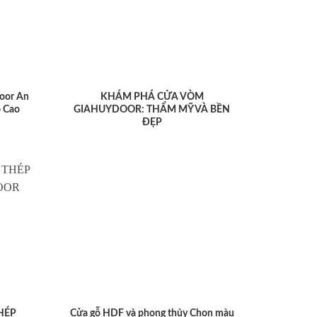
oor An
KHÁM PHÁ CỬA VÒM
 Cao
GIAHUYDOOR: THẨM MỸ VÀ BỀN
ĐẸP
HÉP
Cửa gỗ HDF và phong thủy Chọn màu