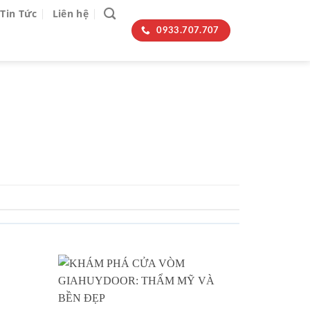
Tin Tức
Liên hệ
0933.707.707