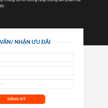
háy, chúng tôi tin tưởng rằng những sản phẩm mà
ối.
 VẤN/ NHẬN ƯU ĐÃI