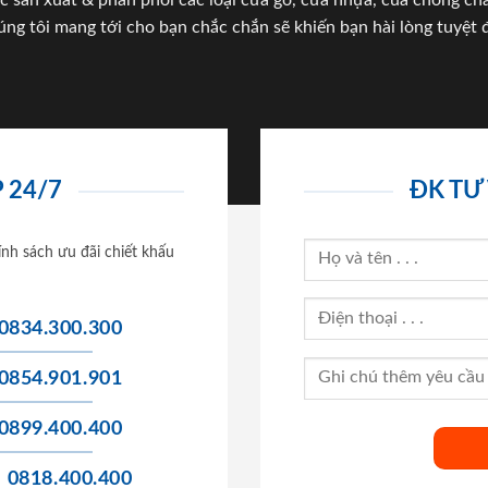
c sản xuất & phân phối các loại cửa gỗ, cửa nhựa, của chống c
úng tôi mang tới cho bạn chắc chắn sẽ khiến bạn hài lòng tuyệt đ
 24/7
ĐK TƯ
ính sách ưu đãi chiết khấu
0834.300.300
0854.901.901
0899.400.400
0818.400.400