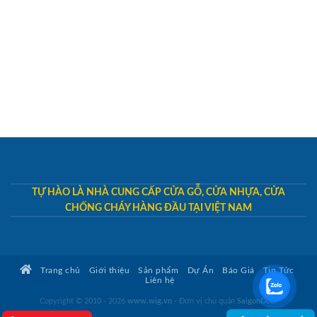
TỰ HÀO LÀ NHÀ CUNG CẤP CỬA GỖ, CỬA NHỰA, CỬA
CHỐNG CHÁY HÀNG ĐẦU TẠI VIỆT NAM
Trang chủ
Giới thiệu
Sản phẩm
Dự Án
Báo Giá
Tin Tức
Liên hệ
Copyright © 2010 - 2026
www.wig.vn
- Đơn vị chủ quản
SaigonDoor