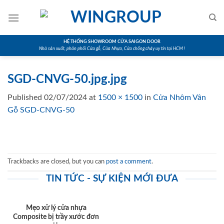
Skip
to
content
HỆ THỐNG SHOWROOM CỬA SAIGON DOOR
Nhà sản xuất, phân phối Cửa gỗ, Cửa Nhựa, Cửa chống cháy uy tín tại HCM !
SGD-CNVG-50.jpg.jpg
Published
02/07/2024
at
1500 × 1500
in
Cửa Nhôm Vân
Gỗ SGD-CNVG-50
Trackbacks are closed, but you can
post a comment
.
TIN TỨC - SỰ KIỆN MỚI ĐƯA
Mẹo xử lý cửa nhựa
Composite bị trầy xước đơn