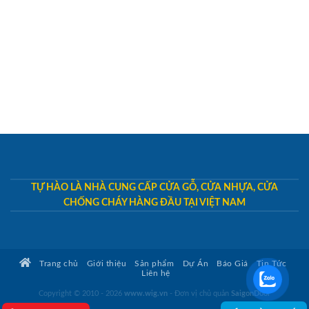
TỰ HÀO LÀ NHÀ CUNG CẤP CỬA GỖ, CỬA NHỰA, CỬA
CHỐNG CHÁY HÀNG ĐẦU TẠI VIỆT NAM
Trang chủ
Giới thiệu
Sản phẩm
Dự Án
Báo Giá
Tin Tức
Liên hệ
Copyright © 2010 - 2026
www.wig.vn
- Đơn vị chủ quản
SaigonDoor