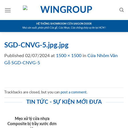
Skip
to
content
HỆ THỐNG SHOWROOM CỬA SAIGON DOOR
Nhà sản xuất, phân phối Cửa gỗ, Cửa Nhựa, Cửa chống cháy uy tín tại HCM !
SGD-CNVG-5.jpg.jpg
Published
02/07/2024
at
1500 × 1500
in
Cửa Nhôm Vân
Gỗ SGD-CNVG-5
Trackbacks are closed, but you can
post a comment
.
TIN TỨC - SỰ KIỆN MỚI ĐƯA
Mẹo xử lý cửa nhựa
Composite bị trầy xước đơn