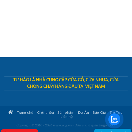
TỰ HÀO LÀ NHÀ CUNG CẤP CỬA GỖ, CỬA NHỰA, CỬA
CHỐNG CHÁY HÀNG ĐẦU TẠI VIỆT NAM
Trang chủ
Giới thiệu
Sản phẩm
Dự Án
Báo Giá
Tin Tức
Liên hệ
Copyright © 2010 - 2026
www.wig.vn
- Đơn vị chủ quản
SaigonDoor