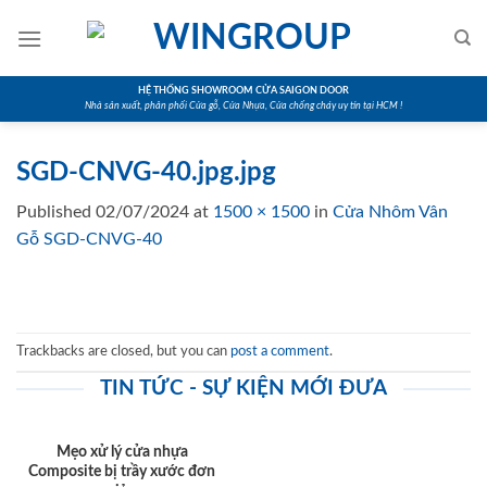
Skip
to
content
HỆ THỐNG SHOWROOM CỬA SAIGON DOOR
Nhà sản xuất, phân phối Cửa gỗ, Cửa Nhựa, Cửa chống cháy uy tín tại HCM !
SGD-CNVG-40.jpg.jpg
Published
02/07/2024
at
1500 × 1500
in
Cửa Nhôm Vân
Gỗ SGD-CNVG-40
Trackbacks are closed, but you can
post a comment
.
TIN TỨC - SỰ KIỆN MỚI ĐƯA
Mẹo xử lý cửa nhựa
Composite bị trầy xước đơn