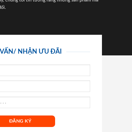
háy, chúng tôi tin tưởng rằng những sản phẩm mà
ối.
 VẤN/ NHẬN ƯU ĐÃI