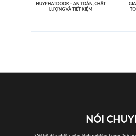
HUYPHATDOOR – AN TOÀN, CHẤT
GI
LƯỢNG VÀ TIẾT KIỆM
TO
NÓI CHUY