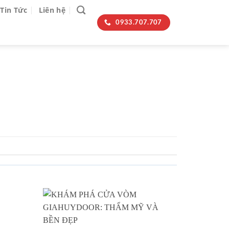
Tin Tức
Liên hệ
0933.707.707