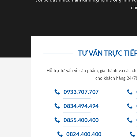
Với bề dày nhiều năm kinh nghiệm trong lĩnh vự
ch
TƯ VẤN TRỰC TIẾP
Hỗ trợ tư vấn về sản phẩm, giá thành và các ch
cho khách hàng 24/7!
0933.707.707
0834.494.494
0855.400.400
0824.400.400