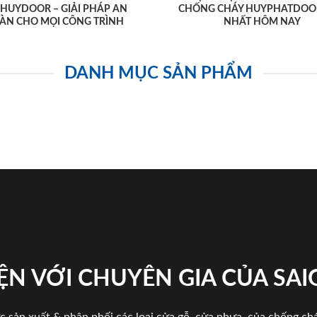
AHUYDOOR – GIẢI PHÁP AN
CHỐNG CHÁY HUYPHATDOO
ÀN CHO MỌI CÔNG TRÌNH
NHẤT HÔM NAY
DANH MỤC SẢN PHẨM
ỆN VỚI CHUYÊN GIA CỦA SA