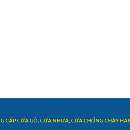
G CẤP CỬA GỖ, CỬA NHỰA, CỬA CHỐNG CHÁY HÀN