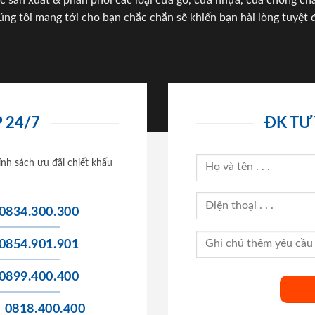
c sản xuất & phân phối các loại cửa gỗ, cửa nhựa, của chống c
úng tôi mang tới cho bạn chắc chắn sẽ khiến bạn hài lòng tuyệt đ
 24/7
ĐK TƯ
ính sách ưu đãi chiết khấu
0834.300.300
0854.901.901
0899.400.400
0818.400.400