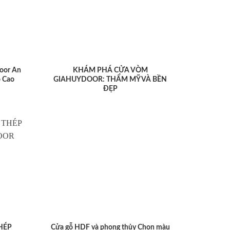
oor An
KHÁM PHÁ CỬA VÒM
 Cao
GIAHUYDOOR: THẨM MỸ VÀ BỀN
ĐẸP
HÉP
Cửa gỗ HDF và phong thủy Chọn màu