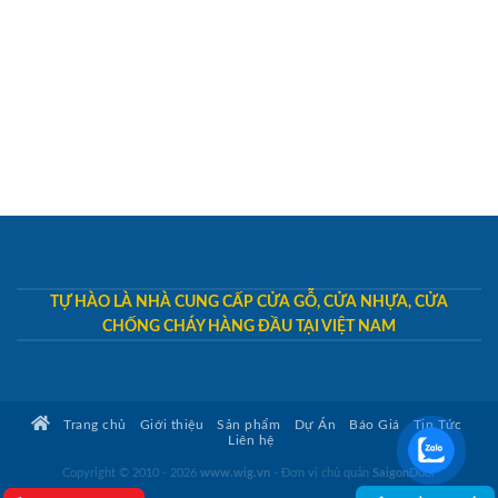
TỰ HÀO LÀ NHÀ CUNG CẤP CỬA GỖ, CỬA NHỰA, CỬA
CHỐNG CHÁY HÀNG ĐẦU TẠI VIỆT NAM
Trang chủ
Giới thiệu
Sản phẩm
Dự Án
Báo Giá
Tin Tức
Liên hệ
Copyright © 2010 - 2026
www.wig.vn
- Đơn vị chủ quản
SaigonDoor