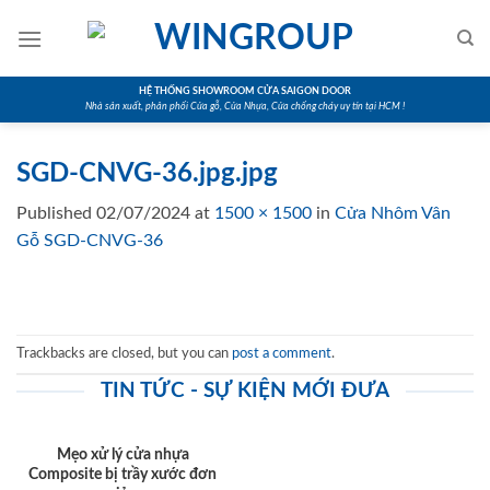
Skip
to
content
HỆ THỐNG SHOWROOM CỬA SAIGON DOOR
Nhà sản xuất, phân phối Cửa gỗ, Cửa Nhựa, Cửa chống cháy uy tín tại HCM !
SGD-CNVG-36.jpg.jpg
Published
02/07/2024
at
1500 × 1500
in
Cửa Nhôm Vân
Gỗ SGD-CNVG-36
Trackbacks are closed, but you can
post a comment
.
TIN TỨC - SỰ KIỆN MỚI ĐƯA
Mẹo xử lý cửa nhựa
Composite bị trầy xước đơn