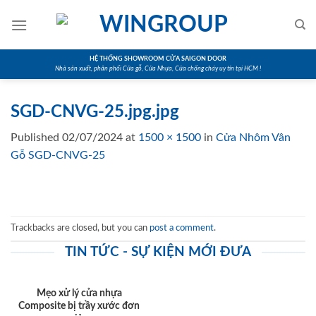
Skip
to
content
HỆ THỐNG SHOWROOM CỬA SAIGON DOOR
Nhà sản xuất, phân phối Cửa gỗ, Cửa Nhựa, Cửa chống cháy uy tín tại HCM !
SGD-CNVG-25.jpg.jpg
Published
02/07/2024
at
1500 × 1500
in
Cửa Nhôm Vân
Gỗ SGD-CNVG-25
Trackbacks are closed, but you can
post a comment
.
TIN TỨC - SỰ KIỆN MỚI ĐƯA
Mẹo xử lý cửa nhựa
Composite bị trầy xước đơn