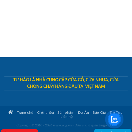
TỰ HÀO LÀ NHÀ CUNG CẤP CỬA GỖ, CỬA NHỰA, CỬA
CHỐNG CHÁY HÀNG ĐẦU TẠI VIỆT NAM
Trang chủ
Giới thiệu
Sản phẩm
Dự Án
Báo Giá
Tin Tức
Liên hệ
Copyright © 2010 - 2026
www.wig.vn
- Đơn vị chủ quản
SaigonDoor