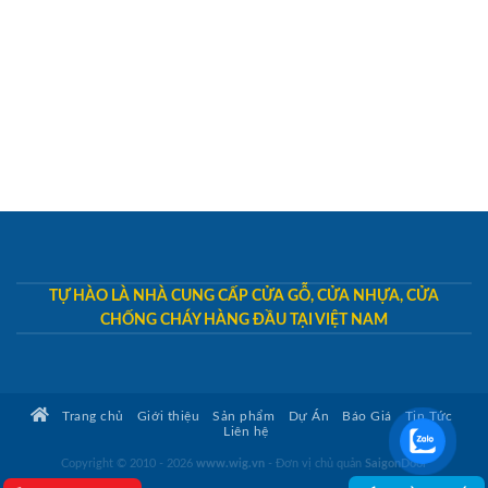
TỰ HÀO LÀ NHÀ CUNG CẤP CỬA GỖ, CỬA NHỰA, CỬA
CHỐNG CHÁY HÀNG ĐẦU TẠI VIỆT NAM
Trang chủ
Giới thiệu
Sản phẩm
Dự Án
Báo Giá
Tin Tức
Liên hệ
Copyright © 2010 - 2026
www.wig.vn
- Đơn vị chủ quản
SaigonDoor