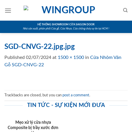
Skip
to
content
HỆ THỐNG SHOWROOM CỬA SAIGON DOOR
Nhà sản xuất, phân phối Cửa gỗ, Cửa Nhựa, Cửa chống cháy uy tín tại HCM !
SGD-CNVG-22.jpg.jpg
Published
02/07/2024
at
1500 × 1500
in
Cửa Nhôm Vân
Gỗ SGD-CNVG-22
Trackbacks are closed, but you can
post a comment
.
TIN TỨC - SỰ KIỆN MỚI ĐƯA
Mẹo xử lý cửa nhựa
Composite bị trầy xước đơn