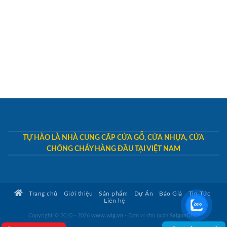
TỰ HÀO LÀ NHÀ CUNG CẤP CỬA GỖ, CỬA NHỰA, CỬA
CHỐNG CHÁY HÀNG ĐẦU TẠI VIỆT NAM
Trang chủ
Giới thiệu
Sản phẩm
Dự Án
Báo Giá
Tin Tức
Liên hệ
Copyright © 2010 - 2026
www.wig.vn
- Đơn vị chủ quản
SaigonDoor