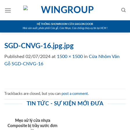
Skip
to
content
HỆ THỐNG SHOWROOM CỬA SAIGON DOOR
Nhà sản xuất, phân phối Cửa gỗ, Cửa Nhựa, Cửa chống cháy uy tín tại HCM !
SGD-CNVG-16.jpg.jpg
Published
02/07/2024
at
1500 × 1500
in
Cửa Nhôm Vân
Gỗ SGD-CNVG-16
Trackbacks are closed, but you can
post a comment
.
TIN TỨC - SỰ KIỆN MỚI ĐƯA
Mẹo xử lý cửa nhựa
Composite bị trầy xước đơn