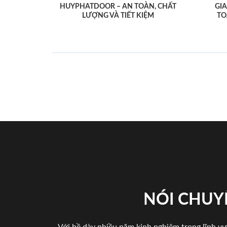
HUYPHATDOOR – AN TOÀN, CHẤT
GI
LƯỢNG VÀ TIẾT KIỆM
TO
NÓI CHUY