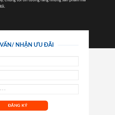
háy, chúng tôi tin tưởng rằng những sản phẩm mà
ối.
 VẤN/ NHẬN ƯU ĐÃI