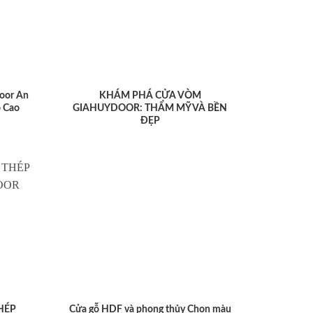
oor An
KHÁM PHÁ CỬA VÒM
 Cao
GIAHUYDOOR: THẨM MỸ VÀ BỀN
ĐẸP
HÉP
Cửa gỗ HDF và phong thủy Chọn màu