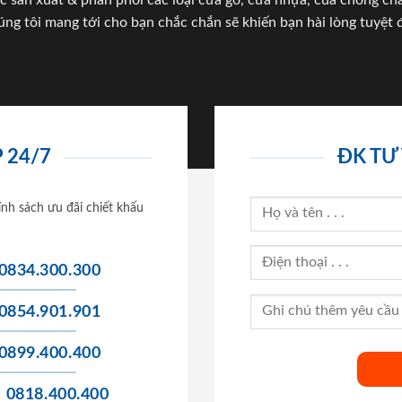
c sản xuất & phân phối các loại cửa gỗ, cửa nhựa, của chống c
úng tôi mang tới cho bạn chắc chắn sẽ khiến bạn hài lòng tuyệt đ
 24/7
ĐK TƯ
ính sách ưu đãi chiết khấu
0834.300.300
0854.901.901
0899.400.400
0818.400.400