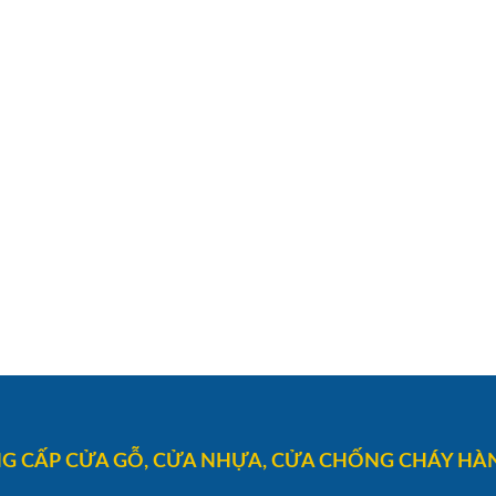
G CẤP CỬA GỖ, CỬA NHỰA, CỬA CHỐNG CHÁY HÀN