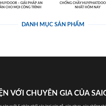
AHUYDOOR – GIẢI PHÁP AN
CHỐNG CHÁY HUYPHATDOO
ÀN CHO MỌI CÔNG TRÌNH
NHẤT HÔM NAY
DANH MỤC SẢN PHẨM
ỆN VỚI CHUYÊN GIA CỦA SA