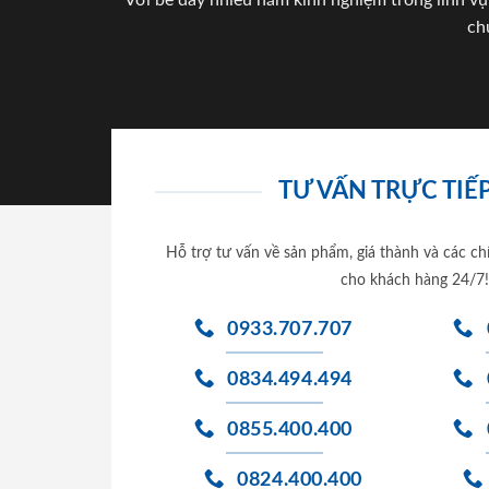
Với bề dày nhiều năm kinh nghiệm trong lĩnh vự
ch
TƯ VẤN TRỰC TIẾP
Hỗ trợ tư vấn về sản phẩm, giá thành và các ch
cho khách hàng 24/7!
0933.707.707
0834.494.494
0855.400.400
0824.400.400