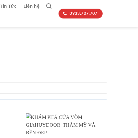
Tin Tức
Liên hệ
0933.707.707