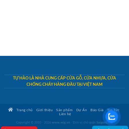
TỰ HÀO LÀ NHÀ CUNG CẤP CỬA GỖ, CỬA NHỰA, CỬA
CHỐNG CHÁY HÀNG ĐẦU TẠI VIỆT NAM
Trang chủ
Giới thiệu
Sản phẩm
Dự Án
Báo Giá
Tin Tức
Liên hệ
Copyright © 2010 - 2026
www.wig.vn
- Đơn vị chủ quản
SaigonDoor