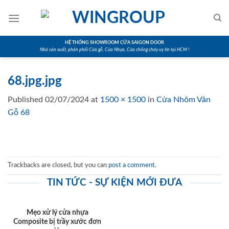
Skip
to
content
HỆ THỐNG SHOWROOM CỬA SAIGON DOOR
Nhà sản xuất, phân phối Cửa gỗ, Cửa Nhựa, Cửa chống cháy uy tín tại HCM !
68.jpg.jpg
Published
02/07/2024
at
1500 × 1500
in
Cửa Nhôm Vân
Gỗ 68
Trackbacks are closed, but you can
post a comment
.
TIN TỨC - SỰ KIỆN MỚI ĐƯA
Mẹo xử lý cửa nhựa
Composite bị trầy xước đơn