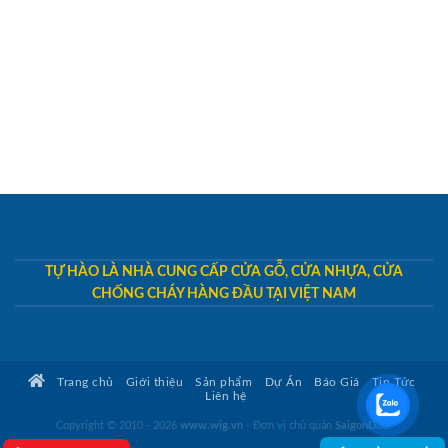
TỰ HÀO LÀ NHÀ CUNG CẤP CỬA GỖ, CỬA NHỰA, CỬA
CHỐNG CHÁY HÀNG ĐẦU TẠI VIỆT NAM
Trang chủ
Giới thiệu
Sản phẩm
Dự Án
Báo Giá
Tin Tức
Liên hệ
Copyright © 2010 - 2026
www.wig.vn
- Đơn vị chủ quản
SaigonDoor