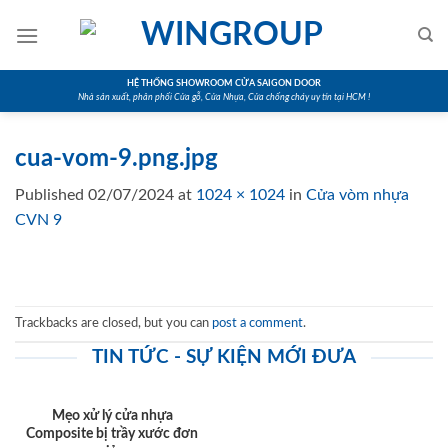
Skip
to
content
HỆ THỐNG SHOWROOM CỬA SAIGON DOOR
Nhà sản xuất, phân phối Cửa gỗ, Cửa Nhựa, Cửa chống cháy uy tín tại HCM !
cua-vom-9.png.jpg
Published
02/07/2024
at
1024 × 1024
in
Cửa vòm nhựa
CVN 9
Trackbacks are closed, but you can
post a comment
.
TIN TỨC - SỰ KIỆN MỚI ĐƯA
Mẹo xử lý cửa nhựa
Composite bị trầy xước đơn