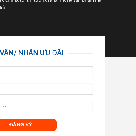
háy, chúng tôi tin tưởng rằng những sản phẩm mà
ối.
 VẤN/ NHẬN ƯU ĐÃI