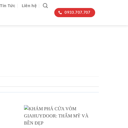
Tin Tức
Liên hệ
0933.707.707