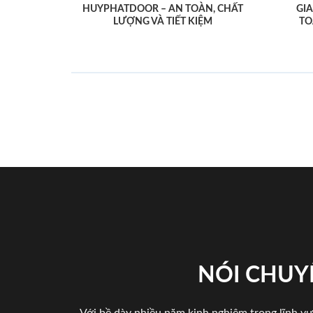
HUYPHATDOOR – AN TOÀN, CHẤT
GI
LƯỢNG VÀ TIẾT KIỆM
TO
NÓI CHUY