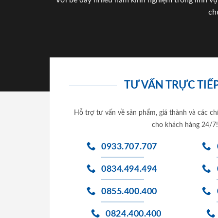
Với bề dày nhiều năm kinh nghiệm trong lĩnh vự
ch
TƯ VẤN TRỰC TIẾP
Hỗ trợ tư vấn về sản phẩm, giá thành và các ch
cho khách hàng 24/7!
0933.707.707
0834.494.494
0855.400.400
0824.400.400