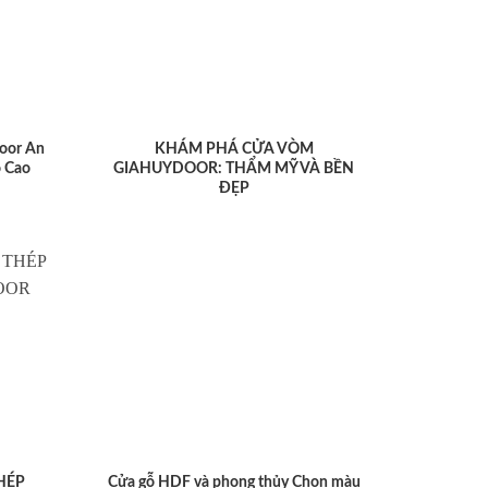
oor An
KHÁM PHÁ CỬA VÒM
 Cao
GIAHUYDOOR: THẨM MỸ VÀ BỀN
ĐẸP
HÉP
Cửa gỗ HDF và phong thủy Chọn màu