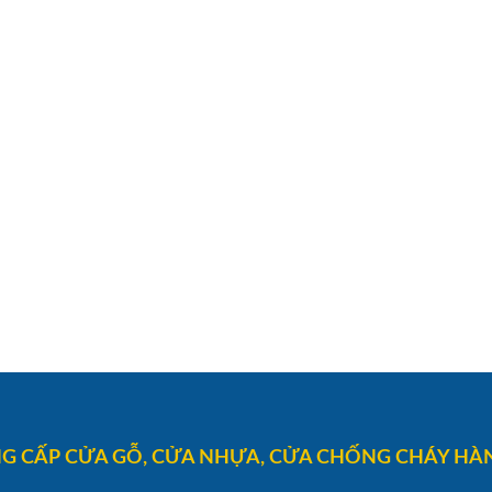
G CẤP CỬA GỖ, CỬA NHỰA, CỬA CHỐNG CHÁY HÀN