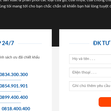
c sản xuất & phân phối các loại cửa gỗ, cửa nhựa, của chống c
úng tôi mang tới cho bạn chắc chắn sẽ khiến bạn hài lòng tuyệt đ
 24/7
ĐK TƯ
ính sách ưu đãi chiết khấu
0834.300.300
0854.901.901
0899.400.400
0818.400.400