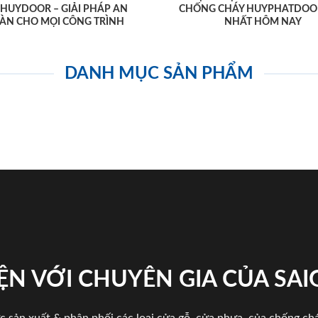
AHUYDOOR – GIẢI PHÁP AN
CHỐNG CHÁY HUYPHATDOO
ÀN CHO MỌI CÔNG TRÌNH
NHẤT HÔM NAY
DANH MỤC SẢN PHẨM
ỆN VỚI CHUYÊN GIA CỦA SA