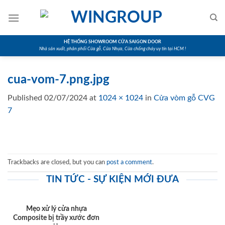
Skip
to
content
HỆ THỐNG SHOWROOM CỬA SAIGON DOOR
Nhà sản xuất, phân phối Cửa gỗ, Cửa Nhựa, Cửa chống cháy uy tín tại HCM !
cua-vom-7.png.jpg
Published
02/07/2024
at
1024 × 1024
in
Cửa vòm gỗ CVG
7
Trackbacks are closed, but you can
post a comment
.
TIN TỨC - SỰ KIỆN MỚI ĐƯA
Mẹo xử lý cửa nhựa
Composite bị trầy xước đơn