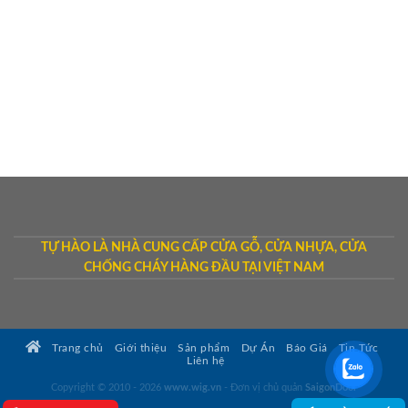
TỰ HÀO LÀ NHÀ CUNG CẤP CỬA GỖ, CỬA NHỰA, CỬA
CHỐNG CHÁY HÀNG ĐẦU TẠI VIỆT NAM
Trang chủ
Giới thiệu
Sản phẩm
Dự Án
Báo Giá
Tin Tức
Liên hệ
Copyright © 2010 - 2026
www.wig.vn
- Đơn vị chủ quản
SaigonDoor