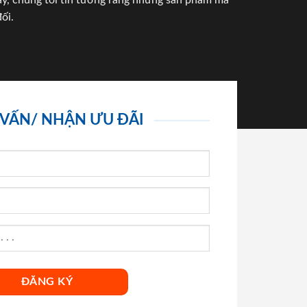
háy, chúng tôi tin tưởng rằng những sản phẩm mà
ối.
 VẤN/ NHẬN ƯU ĐÃI