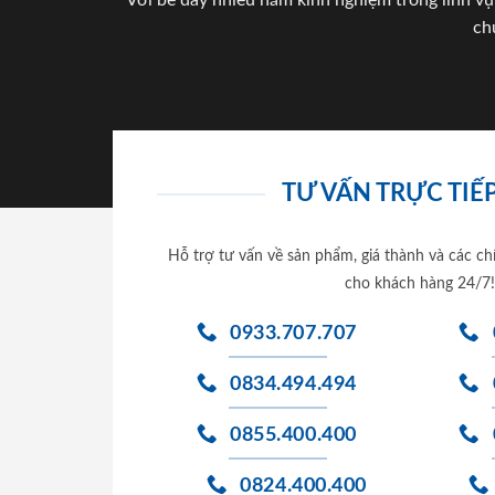
Với bề dày nhiều năm kinh nghiệm trong lĩnh vự
ch
TƯ VẤN TRỰC TIẾP
Hỗ trợ tư vấn về sản phẩm, giá thành và các ch
cho khách hàng 24/7!
0933.707.707
0834.494.494
0855.400.400
0824.400.400