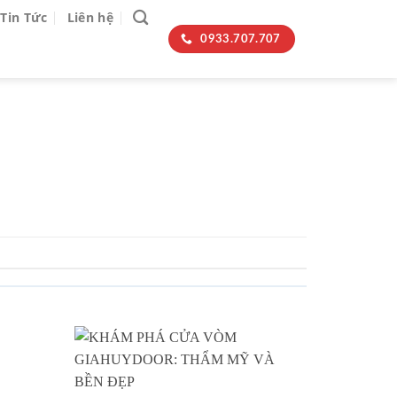
Tin Tức
Liên hệ
0933.707.707