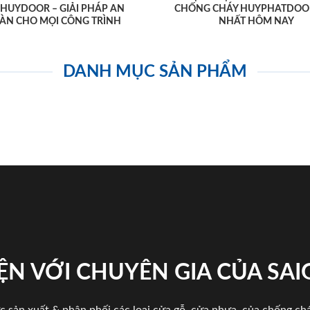
AHUYDOOR – GIẢI PHÁP AN
CHỐNG CHÁY HUYPHATDOO
ÀN CHO MỌI CÔNG TRÌNH
NHẤT HÔM NAY
DANH MỤC SẢN PHẨM
ỆN VỚI CHUYÊN GIA CỦA SA