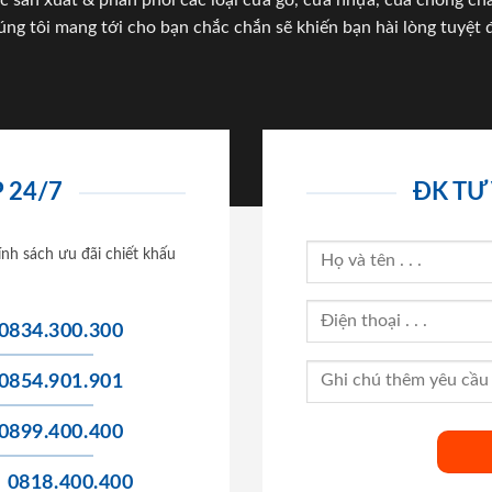
c sản xuất & phân phối các loại cửa gỗ, cửa nhựa, của chống c
úng tôi mang tới cho bạn chắc chắn sẽ khiến bạn hài lòng tuyệt đ
 24/7
ĐK TƯ
ính sách ưu đãi chiết khấu
0834.300.300
0854.901.901
0899.400.400
0818.400.400