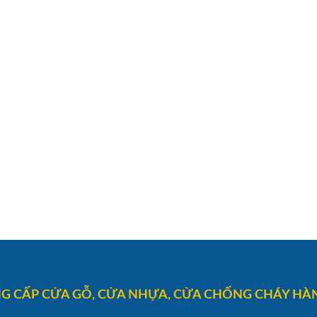
G CẤP CỬA GỖ, CỬA NHỰA, CỬA CHỐNG CHÁY HÀN