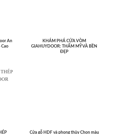
oor An
KHÁM PHÁ CỬA VÒM
 Cao
GIAHUYDOOR: THẨM MỸ VÀ BỀN
ĐẸP
HÉP
Cửa gỗ HDF và phong thủy Chọn màu