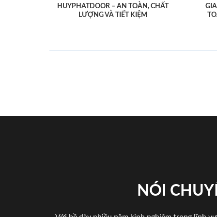
HUYPHATDOOR – AN TOÀN, CHẤT
GI
LƯỢNG VÀ TIẾT KIỆM
TO
NÓI CHUY