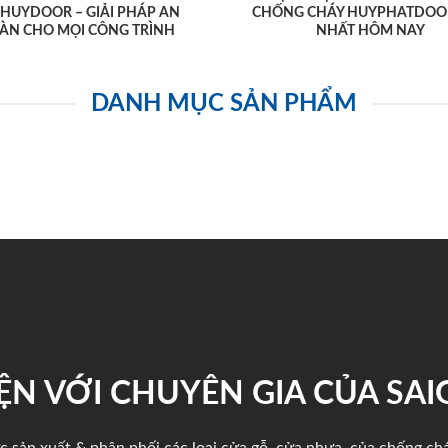
AHUYDOOR – GIẢI PHÁP AN
CHỐNG CHÁY HUYPHATDOO
ÀN CHO MỌI CÔNG TRÌNH
NHẤT HÔM NAY
DANH MỤC SẢN PHẨM
ỆN VỚI CHUYÊN GIA CỦA SA