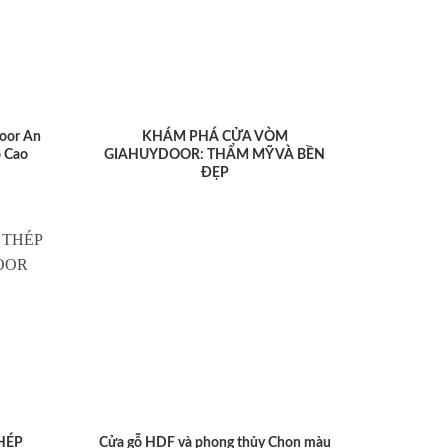
oor An
KHÁM PHÁ CỬA VÒM
 Cao
GIAHUYDOOR: THẨM MỸ VÀ BỀN
ĐẸP
HÉP
Cửa gỗ HDF và phong thủy Chọn màu