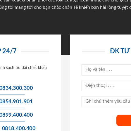
c sản xuất & phân phối các loại cửa gỗ, cửa nhựa, của chống c
úng tôi mang tới cho bạn chắc chắn sẽ khiến bạn hài lòng tuyệt đ
 24/7
ĐK TƯ
ính sách ưu đãi chiết khấu
0834.300.300
0854.901.901
0899.400.400
0818.400.400