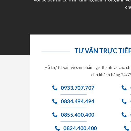
Với bề dày nhiều năm kinh nghiệm trong lĩnh vự
ch
TƯ VẤN TRỰC TIẾP
Hỗ trợ tư vấn về sản phẩm, giá thành và các ch
cho khách hàng 24/7!
0933.707.707
0834.494.494
0855.400.400
0824.400.400