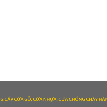
G CẤP CỬA GỖ, CỬA NHỰA, CỬA CHỐNG CHÁY HÀN