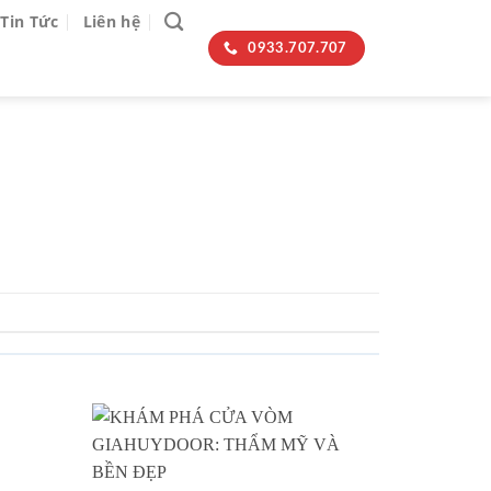
Tin Tức
Liên hệ
0933.707.707