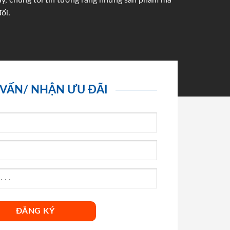
háy, chúng tôi tin tưởng rằng những sản phẩm mà
ối.
 VẤN/ NHẬN ƯU ĐÃI