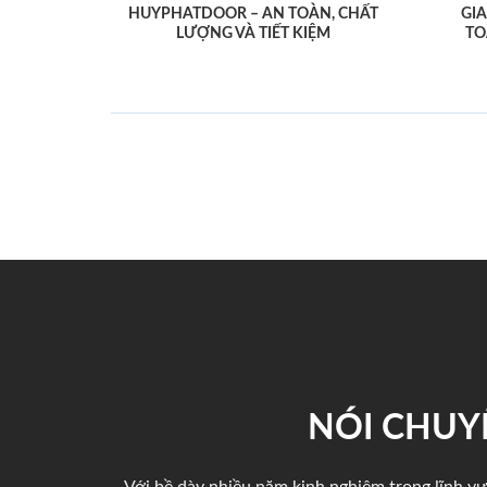
HUYPHATDOOR – AN TOÀN, CHẤT
GI
LƯỢNG VÀ TIẾT KIỆM
TO
NÓI CHUY