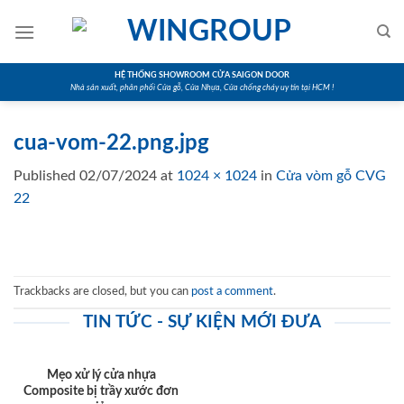
Skip
to
content
HỆ THỐNG SHOWROOM CỬA SAIGON DOOR
Nhà sản xuất, phân phối Cửa gỗ, Cửa Nhựa, Cửa chống cháy uy tín tại HCM !
cua-vom-22.png.jpg
Published
02/07/2024
at
1024 × 1024
in
Cửa vòm gỗ CVG
22
Trackbacks are closed, but you can
post a comment
.
TIN TỨC - SỰ KIỆN MỚI ĐƯA
Mẹo xử lý cửa nhựa
Composite bị trầy xước đơn