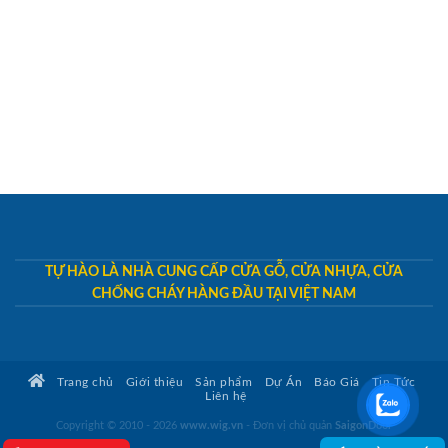
TỰ HÀO LÀ NHÀ CUNG CẤP CỬA GỖ, CỬA NHỰA, CỬA
CHỐNG CHÁY HÀNG ĐẦU TẠI VIỆT NAM
Trang chủ
Giới thiệu
Sản phẩm
Dự Án
Báo Giá
Tin Tức
Liên hệ
Copyright © 2010 - 2026
www.wig.vn
- Đơn vị chủ quản
SaigonDoor