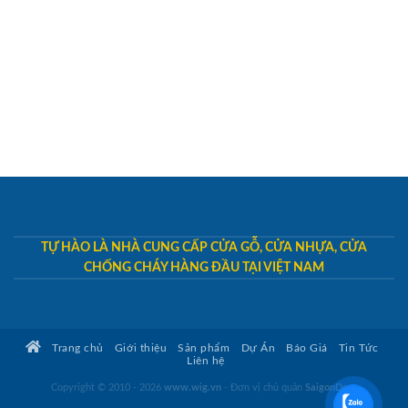
TỰ HÀO LÀ NHÀ CUNG CẤP CỬA GỖ, CỬA NHỰA, CỬA
CHỐNG CHÁY HÀNG ĐẦU TẠI VIỆT NAM
Trang chủ
Giới thiệu
Sản phẩm
Dự Án
Báo Giá
Tin Tức
Liên hệ
Copyright © 2010 - 2026
www.wig.vn
- Đơn vị chủ quản
SaigonDoor