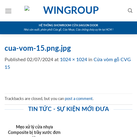
Skip
to
content
HỆ THỐNG SHOWROOM CỬA SAIGON DOOR
Nhà sản xuất, phân phối Cửa gỗ, Cửa Nhựa, Cửa chống cháy uy tín tại HCM !
cua-vom-15.png.jpg
Published
02/07/2024
at
1024 × 1024
in
Cửa vòm gỗ CVG
15
Trackbacks are closed, but you can
post a comment
.
TIN TỨC - SỰ KIỆN MỚI ĐƯA
Mẹo xử lý cửa nhựa
Composite bị trầy xước đơn