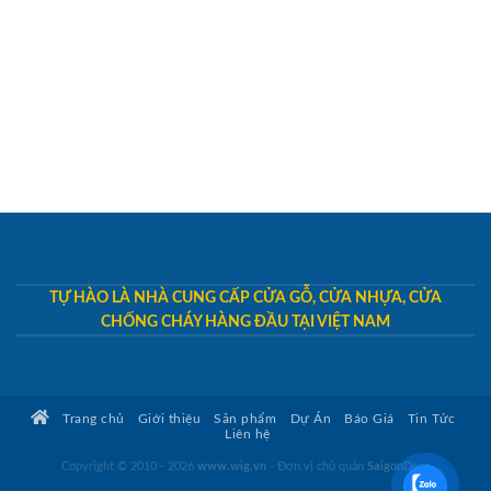
TỰ HÀO LÀ NHÀ CUNG CẤP CỬA GỖ, CỬA NHỰA, CỬA
CHỐNG CHÁY HÀNG ĐẦU TẠI VIỆT NAM
Trang chủ
Giới thiệu
Sản phẩm
Dự Án
Báo Giá
Tin Tức
Liên hệ
Copyright © 2010 - 2026
www.wig.vn
- Đơn vị chủ quản
SaigonDoor