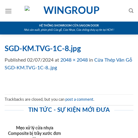
Skip
to
content
HỆ THỐNG SHOWROOM CỬA SAIGON DOOR
Nhà sản xuất, phân phối Cửa gỗ, Cửa Nhựa, Cửa chống cháy uy tín tại HCM !
SGD-KM.TVG-1C-8.jpg
Published
02/07/2024
at
2048 × 2048
in
Cửa Thép Vân Gỗ
SGD-KM.TVG-1C-8..jpg
Trackbacks are closed, but you can
post a comment
.
TIN TỨC - SỰ KIỆN MỚI ĐƯA
Mẹo xử lý cửa nhựa
Composite bị trầy xước đơn