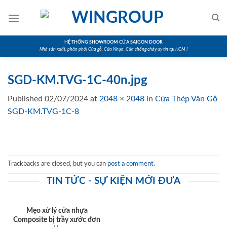
Skip
to
content
HỆ THỐNG SHOWROOM CỬA SAIGON DOOR
Nhà sản xuất, phân phối Cửa gỗ, Cửa Nhựa, Cửa chống cháy uy tín tại HCM !
SGD-KM.TVG-1C-40n.jpg
Published
02/07/2024
at
2048 × 2048
in
Cửa Thép Vân Gỗ
SGD-KM.TVG-1C-8
Trackbacks are closed, but you can
post a comment
.
TIN TỨC - SỰ KIỆN MỚI ĐƯA
Mẹo xử lý cửa nhựa
Composite bị trầy xước đơn