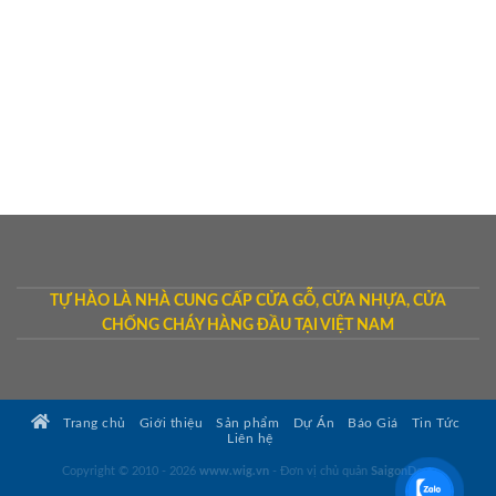
TỰ HÀO LÀ NHÀ CUNG CẤP CỬA GỖ, CỬA NHỰA, CỬA
CHỐNG CHÁY HÀNG ĐẦU TẠI VIỆT NAM
Trang chủ
Giới thiệu
Sản phẩm
Dự Án
Báo Giá
Tin Tức
Liên hệ
Copyright © 2010 - 2026
www.wig.vn
- Đơn vị chủ quản
SaigonDoor