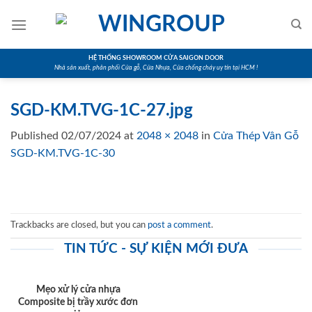
Skip
to
content
HỆ THỐNG SHOWROOM CỬA SAIGON DOOR
Nhà sản xuất, phân phối Cửa gỗ, Cửa Nhựa, Cửa chống cháy uy tín tại HCM !
SGD-KM.TVG-1C-27.jpg
Published
02/07/2024
at
2048 × 2048
in
Cửa Thép Vân Gỗ
SGD-KM.TVG-1C-30
Trackbacks are closed, but you can
post a comment
.
TIN TỨC - SỰ KIỆN MỚI ĐƯA
Mẹo xử lý cửa nhựa
Composite bị trầy xước đơn