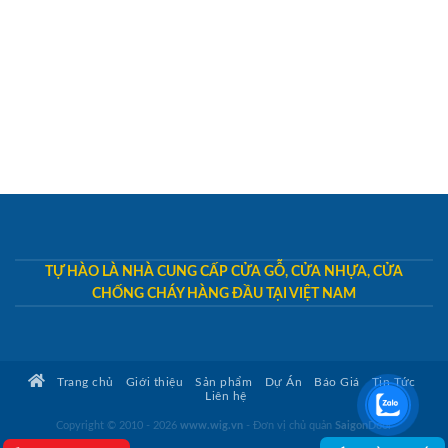
TỰ HÀO LÀ NHÀ CUNG CẤP CỬA GỖ, CỬA NHỰA, CỬA
CHỐNG CHÁY HÀNG ĐẦU TẠI VIỆT NAM
Trang chủ
Giới thiệu
Sản phẩm
Dự Án
Báo Giá
Tin Tức
Liên hệ
Copyright © 2010 - 2026
www.wig.vn
- Đơn vị chủ quản
SaigonDoor