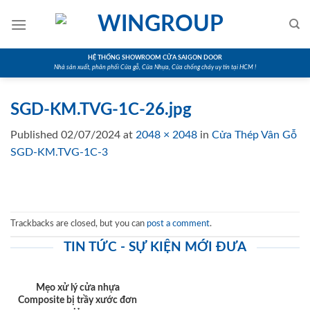
Skip
to
content
HỆ THỐNG SHOWROOM CỬA SAIGON DOOR
Nhà sản xuất, phân phối Cửa gỗ, Cửa Nhựa, Cửa chống cháy uy tín tại HCM !
SGD-KM.TVG-1C-26.jpg
Published
02/07/2024
at
2048 × 2048
in
Cửa Thép Vân Gỗ
SGD-KM.TVG-1C-3
Trackbacks are closed, but you can
post a comment
.
TIN TỨC - SỰ KIỆN MỚI ĐƯA
Mẹo xử lý cửa nhựa
Composite bị trầy xước đơn