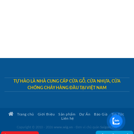
TỰ HÀO LÀ NHÀ CUNG CẤP CỬA GỖ, CỬA NHỰA, CỬA
CHỐNG CHÁY HÀNG ĐẦU TẠI VIỆT NAM
Trang chủ
Giới thiệu
Sản phẩm
Dự Án
Báo Giá
Tin Tức
Liên hệ
Copyright © 2010 - 2026
www.wig.vn
- Đơn vị chủ quản
SaigonDoor