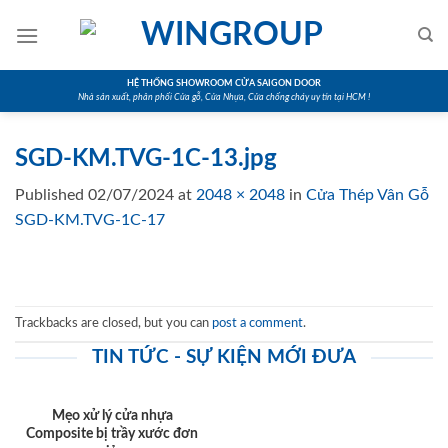
Skip
to
content
HỆ THỐNG SHOWROOM CỬA SAIGON DOOR
Nhà sản xuất, phân phối Cửa gỗ, Cửa Nhựa, Cửa chống cháy uy tín tại HCM !
SGD-KM.TVG-1C-13.jpg
Published
02/07/2024
at
2048 × 2048
in
Cửa Thép Vân Gỗ
SGD-KM.TVG-1C-17
Trackbacks are closed, but you can
post a comment
.
TIN TỨC - SỰ KIỆN MỚI ĐƯA
Mẹo xử lý cửa nhựa
Composite bị trầy xước đơn