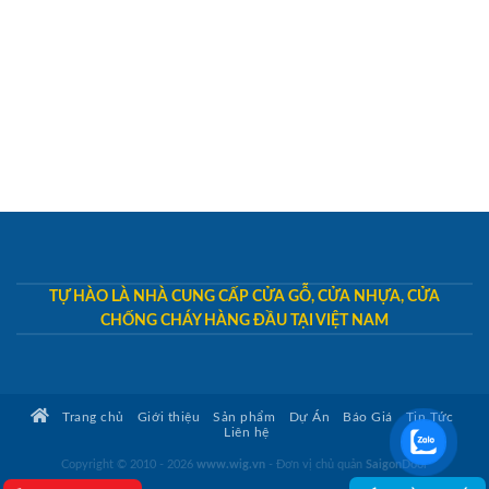
TỰ HÀO LÀ NHÀ CUNG CẤP CỬA GỖ, CỬA NHỰA, CỬA
CHỐNG CHÁY HÀNG ĐẦU TẠI VIỆT NAM
Trang chủ
Giới thiệu
Sản phẩm
Dự Án
Báo Giá
Tin Tức
Liên hệ
Copyright © 2010 - 2026
www.wig.vn
- Đơn vị chủ quản
SaigonDoor