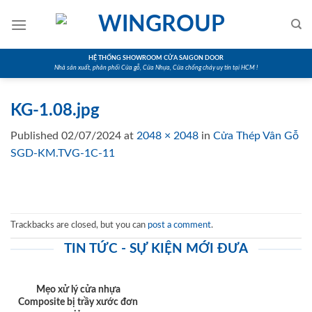
Skip
to
content
HỆ THỐNG SHOWROOM CỬA SAIGON DOOR
Nhà sản xuất, phân phối Cửa gỗ, Cửa Nhựa, Cửa chống cháy uy tín tại HCM !
KG-1.08.jpg
Published
02/07/2024
at
2048 × 2048
in
Cửa Thép Vân Gỗ
SGD-KM.TVG-1C-11
Trackbacks are closed, but you can
post a comment
.
TIN TỨC - SỰ KIỆN MỚI ĐƯA
Mẹo xử lý cửa nhựa
Composite bị trầy xước đơn