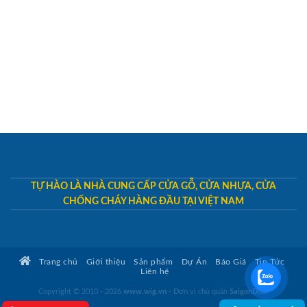
TỰ HÀO LÀ NHÀ CUNG CẤP CỬA GỖ, CỬA NHỰA, CỬA
CHỐNG CHÁY HÀNG ĐẦU TẠI VIỆT NAM
Trang chủ
Giới thiệu
Sản phẩm
Dự Án
Báo Giá
Tin Tức
Liên hệ
Copyright © 2010 - 2026
www.wig.vn
- Đơn vị chủ quản
SaigonDoor