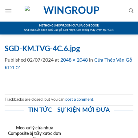
Skip
to
content
HỆ THỐNG SHOWROOM CỬA SAIGON DOOR
Nhà sản xuất, phân phối Cửa gỗ, Cửa Nhựa, Cửa chống cháy uy tín tại HCM !
SGD-KM.TVG-4C.6.jpg
Published
02/07/2024
at
2048 × 2048
in
Cửa Thép Vân Gỗ
KD1.01
Trackbacks are closed, but you can
post a comment
.
TIN TỨC - SỰ KIỆN MỚI ĐƯA
Mẹo xử lý cửa nhựa
Composite bị trầy xước đơn