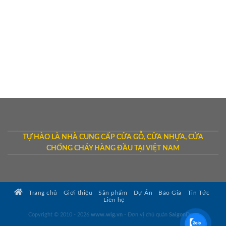
TỰ HÀO LÀ NHÀ CUNG CẤP CỬA GỖ, CỬA NHỰA, CỬA
CHỐNG CHÁY HÀNG ĐẦU TẠI VIỆT NAM
Trang chủ
Giới thiệu
Sản phẩm
Dự Án
Báo Giá
Tin Tức
Liên hệ
Copyright © 2010 - 2026
www.wig.vn
- Đơn vị chủ quản
SaigonDoor