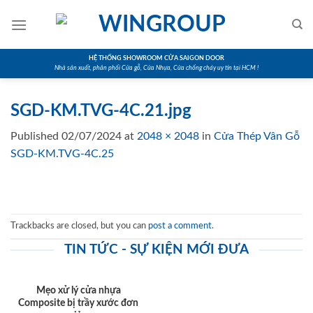
Skip
to
content
HỆ THỐNG SHOWROOM CỬA SAIGON DOOR
Nhà sản xuất, phân phối Cửa gỗ, Cửa Nhựa, Cửa chống cháy uy tín tại HCM !
SGD-KM.TVG-4C.21.jpg
Published
02/07/2024
at
2048 × 2048
in
Cửa Thép Vân Gỗ
SGD-KM.TVG-4C.25
Trackbacks are closed, but you can
post a comment
.
TIN TỨC - SỰ KIỆN MỚI ĐƯA
Mẹo xử lý cửa nhựa
Composite bị trầy xước đơn