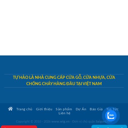
TỰ HÀO LÀ NHÀ CUNG CẤP CỬA GỖ, CỬA NHỰA, CỬA
CHỐNG CHÁY HÀNG ĐẦU TẠI VIỆT NAM
Trang chủ
Giới thiệu
Sản phẩm
Dự Án
Báo Giá
Tin Tức
Liên hệ
Copyright © 2010 - 2026
www.wig.vn
- Đơn vị chủ quản
SaigonDoor