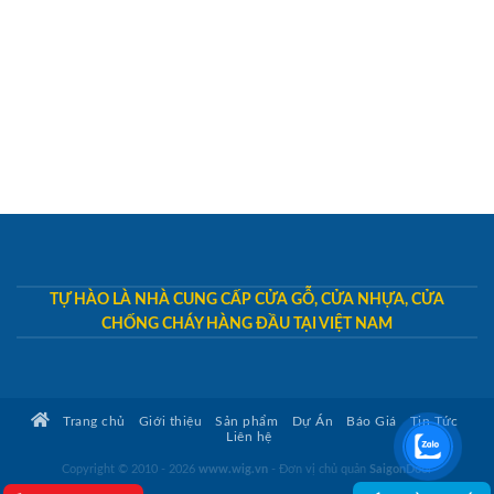
TỰ HÀO LÀ NHÀ CUNG CẤP CỬA GỖ, CỬA NHỰA, CỬA
CHỐNG CHÁY HÀNG ĐẦU TẠI VIỆT NAM
Trang chủ
Giới thiệu
Sản phẩm
Dự Án
Báo Giá
Tin Tức
Liên hệ
Copyright © 2010 - 2026
www.wig.vn
- Đơn vị chủ quản
SaigonDoor