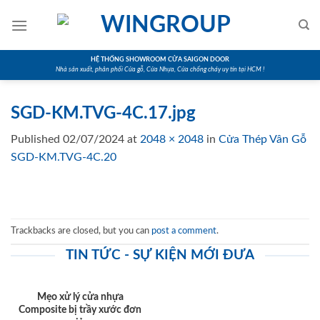
Skip
to
content
HỆ THỐNG SHOWROOM CỬA SAIGON DOOR
Nhà sản xuất, phân phối Cửa gỗ, Cửa Nhựa, Cửa chống cháy uy tín tại HCM !
SGD-KM.TVG-4C.17.jpg
Published
02/07/2024
at
2048 × 2048
in
Cửa Thép Vân Gỗ
SGD-KM.TVG-4C.20
Trackbacks are closed, but you can
post a comment
.
TIN TỨC - SỰ KIỆN MỚI ĐƯA
Mẹo xử lý cửa nhựa
Composite bị trầy xước đơn